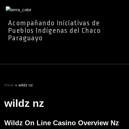
Ir
Acompañando Iniciativas de
al
Pueblos Indígenas del Chaco
contenido
Paraguayo
Inicio
»
wildz nz
wildz nz
Wildz On Line Casino Overview Nz