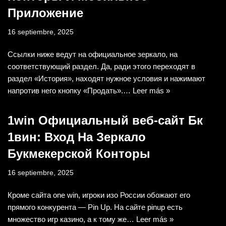
Приложение
16 septiembre, 2025
Ссылки ниже ведут на официальное зеркало, на
соответствующий раздел. Да, ради этого переходят в
раздел «История», находят нужное условия и нажимают
напротив него кнопку «Продать».…
Leer más »
1win Официальный веб-сайт Бк
1вин: Вход На Зеркало
Букмекерской Конторы
16 septiembre, 2025
Кроме сайта one win, игроки изо России обожают его
прямого конкурента — Pin Up. На сайте pinup есть
множество игр казино, а к тому же…
Leer más »