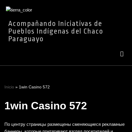
Ir
Acompañando Iniciativas de
al
Pueblos Indígenas del Chaco
contenido
Paraguayo
Inicio
»
1win Casino 572
1win Casino 572
По центру страницы размещены сменяющиеся рекламные
баннеры, которые притягивают взгляд посетителей и