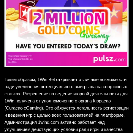
Таким образом, 1Win Bet открывает отличные возможности
ради увеличения потенциального выигрыша на спортивных
ставках. Разрешение на ведение игорной деятельности для
1Win получена от уполномоченного органа Кюрасао
(Curacao eGaming). Это обязуется легальность регистрации
и ведения игр с целью всех пользователей на платформе.
Администрация 1winq.com активно работает над
улучшением действующих условий ради игры и качества