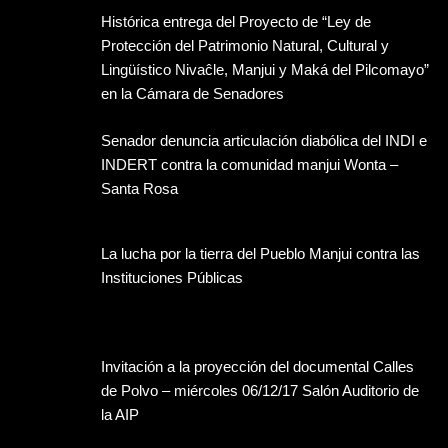
Histórica entrega del Proyecto de “Ley de
Protección del Patrimonio Natural, Cultural y
Lingüístico Nivaĉle, Manjui y Maká del Pilcomayo”
en la Cámara de Senadores
Senador denuncia articulación diabólica del INDI e
INDERT contra la comunidad manjui Wonta –
Santa Rosa
La lucha por la tierra del Pueblo Manjui contra las
Instituciones Públicas
Invitación a la proyección del documental Calles
de Polvo – miércoles 06/12/17 Salón Auditorio de
la AIP