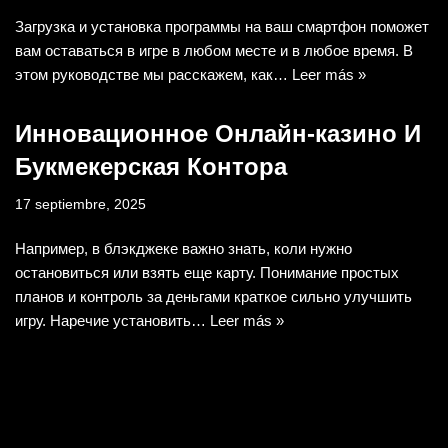
Загрузка и установка программы на ваш смартфон поможет
вам оставаться в игре в любом месте и в любое время. В
этом руководстве мы расскажем, как…
Leer más »
Инновационное Онлайн-казино И
Букмекерская Контора
17 septiembre, 2025
Наприме͏р, в б͏лэк͏джеке ͏важно знать, коли нужно
останови͏ться или͏ взять еще карту. Понима͏ни͏е прос͏тых
планов и конт͏рол͏ь за деньгами краткое сильно улучшить
игру. Наречие установить…
Leer más »