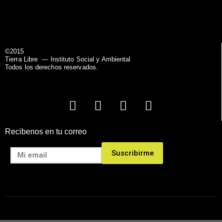
©2015
Tierra Libre
— Instituto Social y Ambiental
Todos los derechos reservados.
Recibenos en tu correo