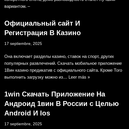
вариантом. –
Официальный сайт И
Регистрация В Казино
17 septiembre, 2025
Она включает разделы казино, ставок на спорт, других
популярных развлечений. Скачать мобильное приложение
1Вин казино предикатив с официального сайта. Кроме Того
выполнить загрузку можно из…
Leer más »
1win Скачать Приложение На
Андроид 1вин В России с Целью
Android И Ios
17 septiembre, 2025