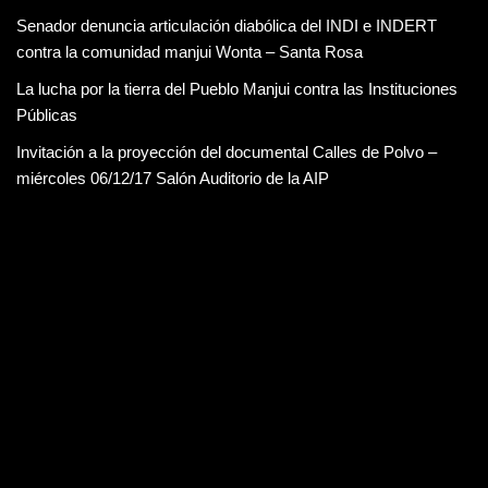
Senador denuncia articulación diabólica del INDI e INDERT
contra la comunidad manjui Wonta – Santa Rosa
La lucha por la tierra del Pueblo Manjui contra las Instituciones
Públicas
Invitación a la proyección del documental Calles de Polvo –
miércoles 06/12/17 Salón Auditorio de la AIP