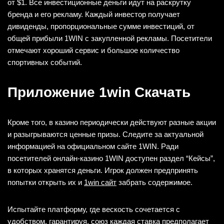
от $1. Все инвестиционные деньги идут на раскрутку
бренда и его рекламу. Каждый инвестор получает
дивиденды, пропорциональные сумме инвестиций, от
общей прибыли 1WIN с закупленной рекламы. Посетители
отмечают хороший сервис и большое количество
спортивных событий.
Приложение 1win Скачать
Кроме того, в казино периодически действуют разные акции
и разыгрываются ценные призы. Следите за актуальной
информацией на официальном сайте 1WIN. Ради
посетителей онлайн-казино 1WIN доступен раздел “Кейсы”,
в которых хранятся деньги. Игрок должен предпринять
попытки открыть их и
1win сайт
забрать содержимое.
Испытайте платформу, где вескость сочетается с
удобством, гарантируя, союз каждая ставка предполагает