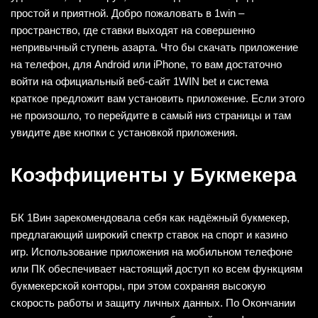
простой и приятной. Добро пожаловать в 1win –
пространство, где ставки выходят на совершенно
непривычный ступень азарта. Что бы скачать приложение
на телефон, для Android или iPhone, то вам достаточно
войти на официальный веб-сайт 1WIN bet и система
краткое предложит вам установить приложение. Если этого
не произошло, то перейдите в самый низ страницы и там
увидите две кнопки с установкой приложения.
Коэффициенты у Букмекера
БК 1Вин зарекомендовала себя как надёжный букмекер,
предлагающий широкий спектр ставок на спорт и казино
игр. Использование приложения на мобильном телефоне
или ПК обеспечивает настоящий доступ ко всем функциям
букмекерской конторы, при этом сохраняя высокую
скорость работы и защиту личных данных. По Окончании