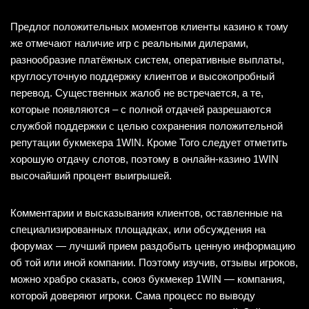
Предлог положительных моментов клиенты казино к тому
же отмечают наличие игр с реальными дилерами,
разнообразие платёжных систем, оперативные выплаты,
круглосуточную поддержку клиентов и высокопробный
перевод. Существенных жалоб не встречается, а те,
которые появляются – с полной отдачей разрешаются
службой поддержки с целью сохранения положительной
репутации букмекера 1WIN. Кроме Того следует отметить
хорошую отдачу слотов, поэтому в онлайн-казино 1WIN
высочайший процент выигрышей.
Комментарии и высказывания клиентов, оставленные на
специализированных площадках, или обсуждения на
форумах — лучший прием раздобыть ценную информацию
об той или иной компании. Поэтому изучив, отзывы игроков,
можно храбро сказать, союз букмекер 1WIN — компания,
которой доверяют игроки. Сама процесс по выводу