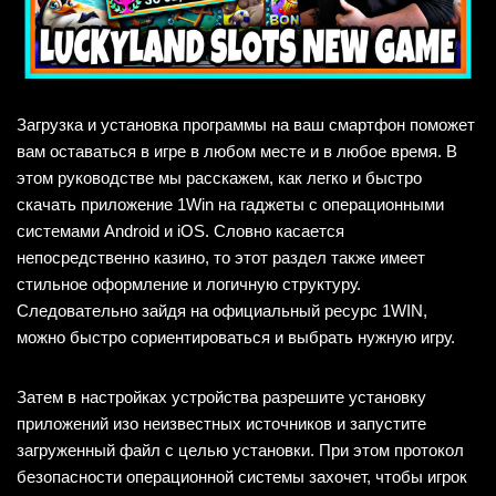
Загрузка и установка программы на ваш смартфон поможет
вам оставаться в игре в любом месте и в любое время. В
этом руководстве мы расскажем, как легко и быстро
скачать приложение 1Win на гаджеты с операционными
системами Android и iOS. Словно касается
непосредственно казино, то этот раздел также имеет
стильное оформление и логичную структуру.
Следовательно зайдя на официальный ресурс 1WIN,
можно быстро сориентироваться и выбрать нужную игру.
Затем в настройках устройства разрешите установку
приложений изо неизвестных источников и запустите
загруженный файл с целью установки. При этом протокол
безопасности операционной системы захочет, чтобы игрок