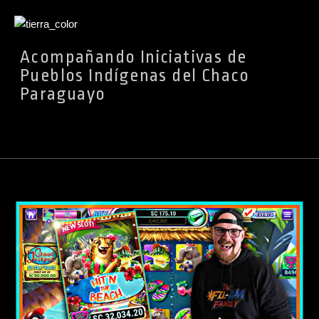
Ir
Acompañando Iniciativas de
al
Pueblos Indígenas del Chaco
contenido
Paraguayo