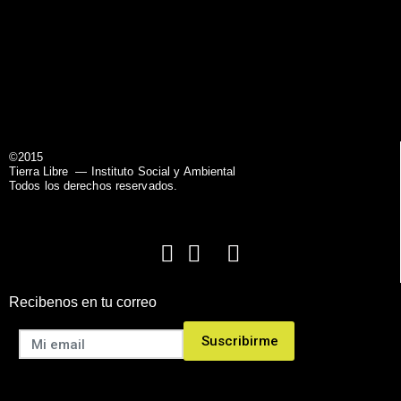
©2015
Tierra Libre
— Instituto Social y Ambiental
Todos los derechos reservados.
Recibenos en tu correo