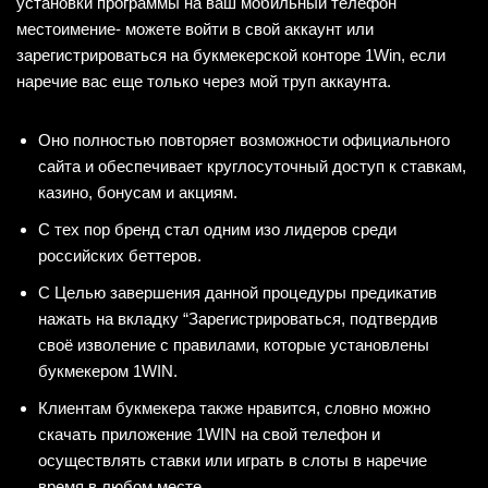
установки программы на ваш мобильный телефон
местоимение- можете войти в свой аккаунт или
зарегистрироваться на букмекерской конторе 1Win, если
наречие вас еще только через мой труп аккаунта.
Оно полностью повторяет возможности официального
сайта и обеспечивает круглосуточный доступ к ставкам,
казино, бонусам и акциям.
С тех пор бренд стал одним изо лидеров среди
российских беттеров.
С Целью завершения данной процедуры предикатив
нажать на вкладку “Зарегистрироваться, подтвердив
своё изволение с правилами, которые установлены
букмекером 1WIN.
Клиентам букмекера также нравится, словно можно
скачать приложение 1WIN на свой телефон и
осуществлять ставки или играть в слоты в наречие
время в любом месте.