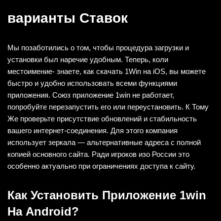
варианты Ставок
Мы позаботились о том, чтобы процедура загрузки и
установки был наречие удобным. Теперь, коли
местоимение- знаете, как скачать 1Win на iOS, вы можете
быстро и удобно использовать всеми функциями
приложения. Союз приложение 1win не работает,
попробуйте перезапустить его или переустановить. К Тому
Же проверьте присутствие обновлений и стабильность
вашего интернет-соединения. Для этого компания
использует зеркала — альтернативные адреса с полной
копией основного сайта. Ради игроков изо России это
особенно актуально при ограничениях доступа к сайту.
Как Установить Приложение 1win
На Android?