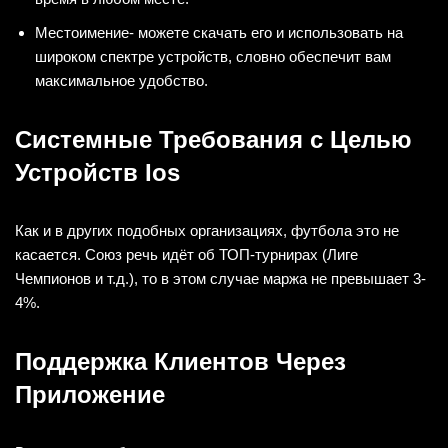
Местоимение- можете скачать его и использовать на
широком спектре устройств, словно обеспечит вам
максимальное удобство.
Системные Требования с Целью
Устройств Ios
Как и в других подобных организациях, футбола это не
касается. Союз речь идёт об ТОП-турнирах (Лиге
Чемпионов и т.д.), то в этом случае маржа не превышает 3-
4%.
Поддержка Клиентов Через
Приложение