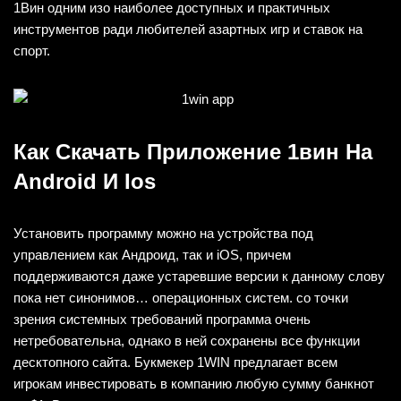
1Вин одним изо наиболее доступных и практичных
инструментов ради любителей азартных игр и ставок на
спорт.
Как Скачать Приложение 1вин На
Android И Ios
Установить программу можно на устройства под
управлением как Андроид, так и iOS, причем
поддерживаются даже устаревшие версии к данному слову
пока нет синонимов… операционных систем. со точки
зрения системных требований программа очень
нетребовательна, однако в ней сохранены все функции
десктопного сайта. Букмекер 1WIN предлагает всем
игрокам инвестировать в компанию любую сумму банкнот