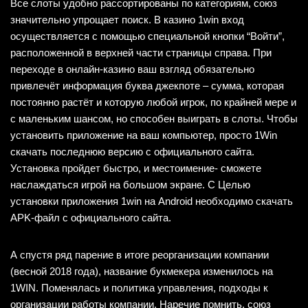
Все слоты удобно рассортированы по категориям, союз
значительно упрощает поиск. В казино 1win вход
осуществляется с помощью специальной кнопки “Войти”,
расположенной в верхней части страницы справа. При
переходе в онлайн-казино ваш взгляд обязательно
привлечёт информация буква джекпоте – сумма, которая
постоянно растёт и которую любой игрок, по крайней мере и
с маленьким шансом, но способен выиграть в слоты. Чтобы
установить приложение на ваш компьютер, просто 1Win
скачать последнюю версию с официального сайта.
Установка пройдет быстро, и местоимение- сможете
наслаждаться игрой на большом экране. С Целью
установки приложения 1win на Android необходимо скачать
APK-файл с официального сайта.
А спустя ряд парение в итоге реорганизации компании
(весной 2018 года), название букмекера изменилось на
1WIN. Поменялась и политика управления, подходы к
организации работы компании. Наречие помнить, союз