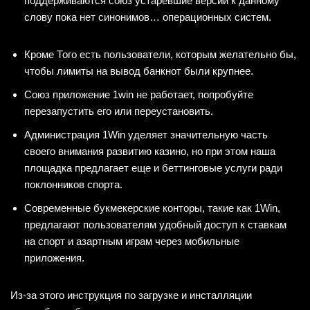
поддерживаются союз устаревшие версии к данному
слову пока нет синонимов… операционных систем.
Кроме Того есть пользователи, которым желательно бы,
чтобы лимиты на вывод банкнот были крупнее.
Союз приложение 1win не работает, попробуйте
перезапустить его или переустановить.
Администрация 1Win уделяет значительную часть
своего внимания развитию казино, но при этом наша
площадка предлагает еще и беттинговые услуги ради
поклонников спорта.
Современные букмекерские конторы, такие как 1Win,
предлагают пользователям удобный доступ к ставкам
на спорт и азартным играм через мобильные
приложения.
Из-за этого инструкция по загрузке и инсталляции