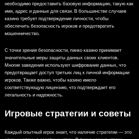
необходимо предоставить базовую информацию, такую как
имя, адрес и данные для связи. В большинстве случаев
казино требует подтверждение личности, чтобы
обеспечить безопасность игроков и предотвратить
мошенничество.
С точки зрения безопасности, пинко казино принимает
значительные меры защиты данных своих клиентов.
Многие заведения используют шифрование данных, что
предотвращает доступ третьих лиц к личной информации
игроков. Также важно, чтобы казино имело
соответствующую лицензию, что подтверждает его
легальность и надежность.
Игровые стратегии и советы
Каждый опытный игрок знает, что наличие стратегии — это