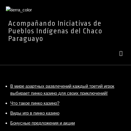
Ir
Acompañando Iniciativas de
al
Pueblos Indígenas del Chaco
contenido
Paraguayo
В мире азартных развлечений каждый третий игрок
выбирает пинко казино для своих приключений!
Что такое пинко казино?
Виды игр в пинко казино
Бонусные предложения и акции