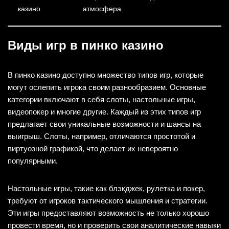
казино
атмосфера
Виды игр в пинко казино
В пинко казино доступно множество типов игр, которые
могут ослепить игрока своим разнообразием. Основные
категории включают в себя слоты, настольные игры,
видеопокер и многие другие. Каждый из этих типов игр
предлагает свои уникальные возможности и шансы на
выигрыш. Слоты, например, отличаются простотой и
виртуозной графикой, что делает их невероятно
популярными.
Настольные игры, такие как блэкджек, рулетка и покер,
требуют от игроков тактического мышления и стратегии.
Эти игры предоставляют возможность не только хорошо
провести время, но и проверить свои аналитические навыки