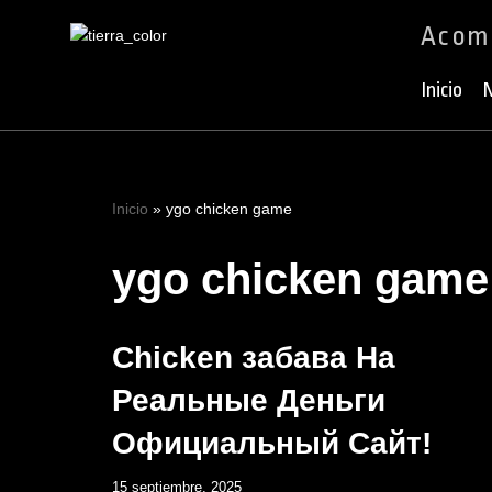
Acomp
Ir
al
Inicio
N
contenido
Inicio
»
ygo chicken game
ygo chicken game
Chicken забава На
Реальные Деньги
Официальный Сайт!
15 septiembre, 2025