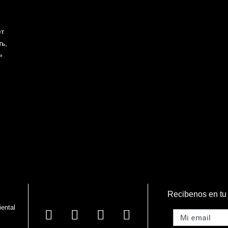
ет
ь,
»
Recibenos en tu
iental