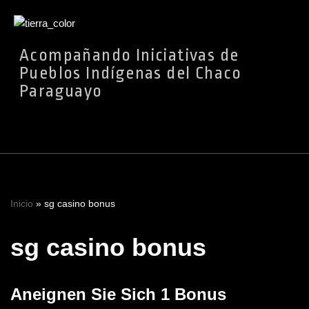
Ir
Acompañando Iniciativas de
al
Pueblos Indígenas del Chaco
contenido
Paraguayo
Inicio
»
sg casino bonus
sg casino bonus
Aneignen Sie Sich 1 Bonus