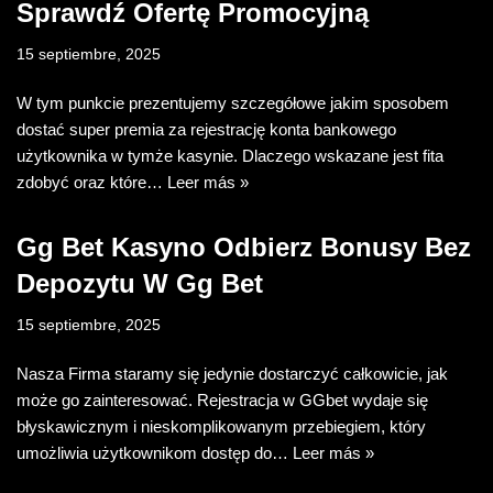
Sprawdź Ofertę Promocyjną
15 septiembre, 2025
W tym punkcie prezentujemy szczegółowe jakim sposobem
dostać super premia za rejestrację konta bankowego
użytkownika w tymże kasynie. Dlaczego wskazane jest fita
zdobyć oraz które…
Leer más »
Gg Bet Kasyno Odbierz Bonusy Bez
Depozytu W Gg Bet
15 septiembre, 2025
Nasza Firma staramy się jedynie dostarczyć całkowicie, jak
może go zainteresować. Rejestracja w GGbet wydaje się
błyskawicznym i nieskomplikowanym przebiegiem, który
umożliwia użytkownikom dostęp do…
Leer más »