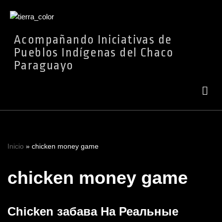
Ir
Acompañando Iniciativas de
al
Pueblos Indígenas del Chaco
contenido
Paraguayo
Inicio
»
chicken money game
chicken money game
Chicken забава На Реальные