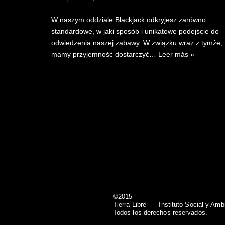
W naszym oddziale Blackjack odkryjesz zarówno
standardowe, w jaki sposób i unikatowe podejście do
odwiedzenia naszej zabawy. W związku wraz z tymże,
mamy przyjemność dostarczyć…
Leer más »
©2015
Tierra Libre
— Instituto Social y Amb
Todos los derechos reservados.