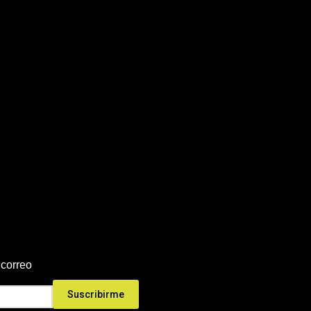
 correo