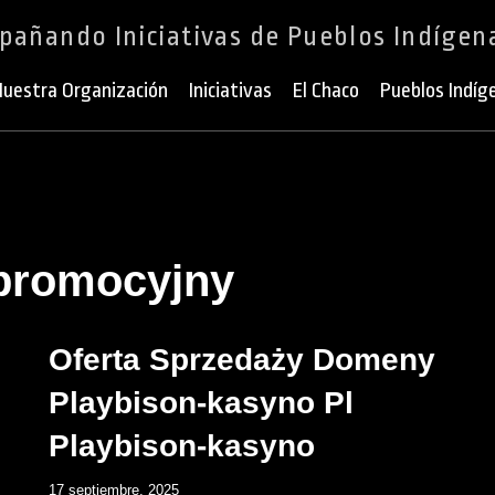
añando Iniciativas de Pueblos Indígen
uestra Organización
Iniciativas
El Chaco
Pueblos Indíg
 promocyjny
Oferta Sprzedaży Domeny
Playbison-kasyno Pl
Playbison-kasyno
17 septiembre, 2025