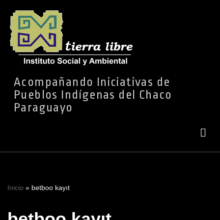
Ir
al
contenido
Acompañando Iniciativas de
Pueblos Indígenas del Chaco
Paraguayo
Inicio
»
betboo kayıt
betboo kayıt