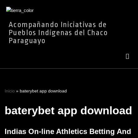
Ir
Acompañando Iniciativas de
al
Pueblos Indígenas del Chaco
contenido
Paraguayo
Inicio
»
baterybet app download
baterybet app download
Indias On-line Athletics Betting And