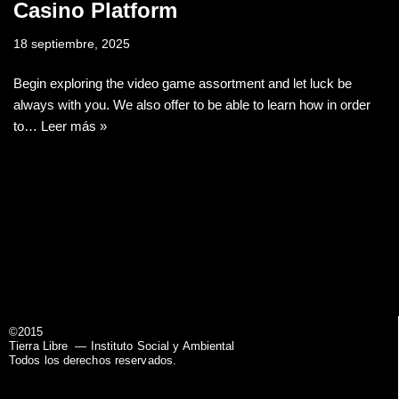
Casino Platform
18 septiembre, 2025
Begin exploring the video game assortment and let luck be
always with you. We also offer to be able to learn how in order
to…
Leer más »
©2015
Tierra Libre
— Instituto Social y Ambiental
Todos los derechos reservados.