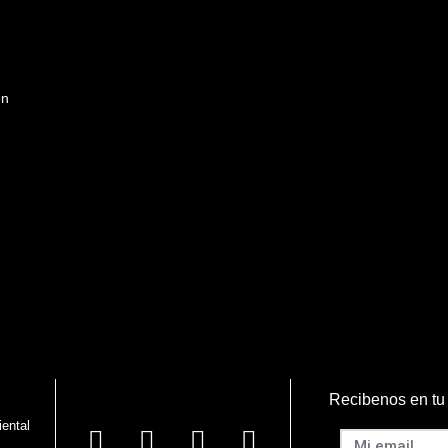
en
Recibenos en tu
iental