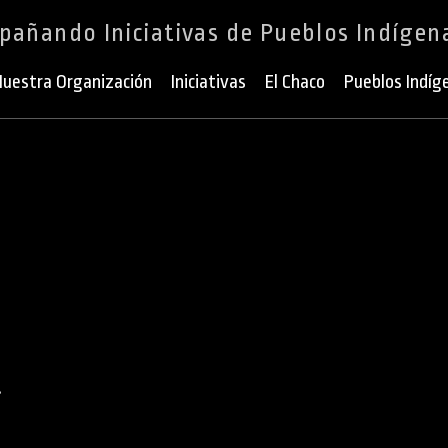
añando Iniciativas de Pueblos Indígen
uestra Organización
Iniciativas
El Chaco
Pueblos Indíg
a