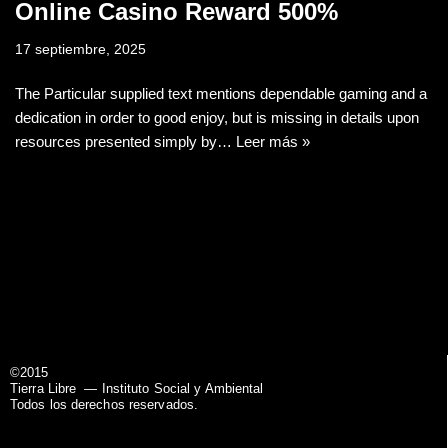
Online Casino Reward 500%
17 septiembre, 2025
The Particular supplied text mentions dependable gaming and a
dedication in order to good enjoy, but is missing in details upon
resources presented simply by…
Leer más »
©2015
Tierra Libre
— Instituto Social y Ambiental
Todos los derechos reservados.