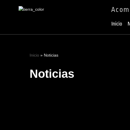
Acomp
Ir
al
Inicio
N
contenido
Inicio
»
Noticias
Noticias