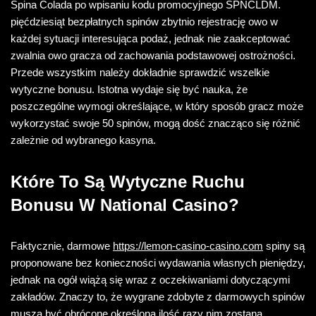
Spina Colada po wpisaniu kodu promocyjnego SPNCLDM.
pięćdziesiąt bezpłatnych spinów zbytnio rejestrację owo w
każdej sytuacji interesująca podaż, jednak nie zaakceptować
zwalnia owo gracza od zachowania podstawowej ostrożności.
Przede wszystkim należy dokładnie sprawdzić wszelkie
wytyczne bonusu. Istotna wydaje się być nauka, że
poszczególne wymogi określające, w który sposób gracz może
wykorzystać swoje 50 spinów, mogą dość znacząco się różnić
zależnie od wybranego kasyna.
Które To Są Wytyczne Ruchu
Bonusu W National Casino?
Faktycznie, darmowe
https://lemon-casino-casino.com
spiny są
proponowane bez konieczności wydawania własnych pieniędzy,
jednak na ogół wiążą się wraz z oczekiwaniami dotyczącymi
zakładów. Znaczy to, że wygrane zdobyte z darmowych spinów
muszą być obrócone określoną ilość razy nim zostaną