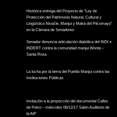
Histórica entrega del Proyecto de “Ley de
Protección del Patrimonio Natural, Cultural y
Lingüístico Nivaĉle, Manjui y Maká del Pilcomayo”
en la Cámara de Senadores
Senador denuncia articulación diabólica del INDI e
INDERT contra la comunidad manjui Wonta –
Santa Rosa
La lucha por la tierra del Pueblo Manjui contra las
Instituciones Públicas
Invitación a la proyección del documental Calles
de Polvo – miércoles 06/12/17 Salón Auditorio de
la AIP