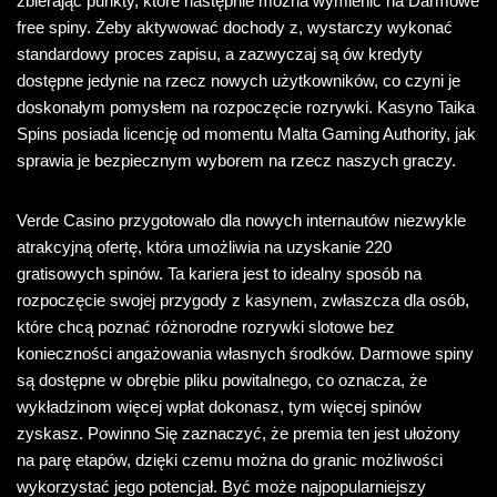
zbierając punkty, które następnie można wymienić na Darmowe
free spiny. Żeby aktywować dochody z, wystarczy wykonać
standardowy proces zapisu, a zazwyczaj są ów kredyty
dostępne jedynie na rzecz nowych użytkowników, co czyni je
doskonałym pomysłem na rozpoczęcie rozrywki. Kasyno Taika
Spins posiada licencję od momentu Malta Gaming Authority, jak
sprawia je bezpiecznym wyborem na rzecz naszych graczy.
Verde Casino przygotowało dla nowych internautów niezwykle
atrakcyjną ofertę, która umożliwia na uzyskanie 220
gratisowych spinów. Ta kariera jest to idealny sposób na
rozpoczęcie swojej przygody z kasynem, zwłaszcza dla osób,
które chcą poznać różnorodne rozrywki slotowe bez
konieczności angażowania własnych środków. Darmowe spiny
są dostępne w obrębie pliku powitalnego, co oznacza, że
wykładzinom więcej wpłat dokonasz, tym więcej spinów
zyskasz. Powinno Się zaznaczyć, że premia ten jest ułożony
na parę etapów, dzięki czemu można do granic możliwości
wykorzystać jego potencjał. Być może najpopularniejszy