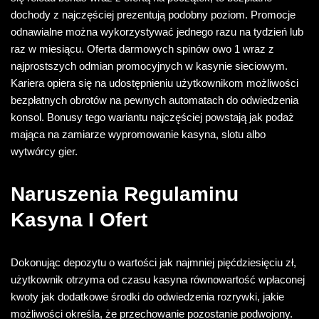
dochody z najczęściej prezentują podobny poziom. Promocje
odnawialne można wykorzystywać jednego razu na tydzień lub
raz w miesiącu. Oferta darmowych spinów owo 1 wraz z
najprostszych odmian promocyjnych w kasynie sieciowym.
Kariera opiera się na udostępnieniu użytkownikom możliwości
bezpłatnych obrotów na pewnych automatach do odwiedzenia
konsol. Bonusy tego wariantu najczęściej powstają jak podaż
mająca na zamiarze wypromowanie kasyna, slotu albo
wytwórcy gier.
Naruszenia Regulaminu
Kasyna I Ofert
Dokonując depozytu o wartości jak najmniej pięćdziesięciu zł,
użytkownik otrzyma od czasu kasyna równowartość wpłaconej
kwoty jak dodatkowe środki do odwiedzenia rozrywki, jakie
możliwości określa, że przechowanie pozostanie podwojony.