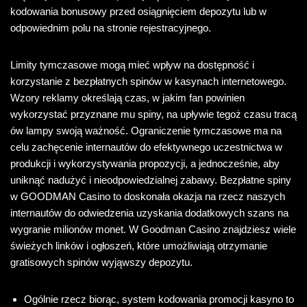
kodowania bonusowy przed osiągnięciem depozytu lub w
odpowiednim polu na stronie rejestracyjnego.
Limity tymczasowe mogą mieć wpływ na dostępność i
korzystanie z bezpłatnych spinów w kasynach internetowego.
Wzory reklamy określają czas, w jakim fan powinien
wykorzystać przyznane mu spiny, na upływie tegoż czasu tracą
ów lampy swoją ważność. Ograniczenie tymczasowe ma na
celu zachęcenie internautów do efektywnego uczestnictwa w
produkcji i wykorzystywania propozycji, a jednocześnie, aby
uniknąć nadużyć i nieodpowiedzialnej zabawy. Bezpłatne spiny
w GOODMAN Casino to doskonała okazja na rzecz naszych
internautów do odwiedzenia uzyskania dodatkowych szans na
wygranie milionów monet. W Goodman Casino znajdziesz wiele
świeżych linków i ogłoszeń, które umożliwiają otrzymanie
gratisowych spinów wyjąwszy depozytu.
Ogólnie rzecz biorąc, system kodowania promocji kasyno to