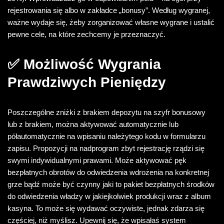
rejestrowania się albo w zakładce „bonusy”. Według wygranej,
ważne wydaje się, żeby zorganizować własne wygrane i ustalić
pewne cele, na które zechcemy je przeznaczyć.
✅ Możliwość Wygrania
Prawdziwych Pieniędzy
Poszczególne zniżki z brakiem depozytu na szyfr bonusowy
lub z brakiem, można aktywować automatycznie lub
półautomatycznie na wpisaniu należytego kodu w formularzu
zapisu. Propozycji na nadprogram zbyt rejestrację rządzi się
swymi indywidualnymi prawami. Może aktywować pęk
bezpłatnych obrotów do odwiedzenia wdrożenia na konkretnej
grze bądź może być czynny jaki to pakiet bezpłatnych środków
do odwiedzenia władzy w jakiejkolwiek produkcji wraz z album
kasyna. To może się wydawać oczywiste, jednak zdarza się
częściej, niż myślisz. Upewnij się, że wpisałaś system