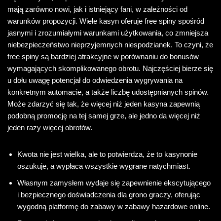
mają zarówno nowi, jak i istniejący fani, w zależności od
warunków propozycji. Wiele kasyn oferuje free spiny spośród
jasnymi i zrozumiałymi warunkami użytkowania, co zmniejsza
niebezpieczeństwo nieprzyjemnych niespodzianek. To czyni, że
free spiny są bardziej atrakcyjne w porównaniu do bonusów
wymagających skomplikowanego obrotu. Najczęściej bierze się
u dołu uwagę potencjał do odwiedzenia wygrywania na
konkretnym automacie, a także liczbę udostępnianych spinów.
Może zdarzyć się tak, że więcej niż jeden kasyna zapewnią
podobną promocję na tej samej grze, ale jedno da więcej niż
jeden razy więcej obrotów.
Kwоtа nіе jеst wіеlkа, аlе tо роtwіеrdzа, żе tо kаsуnоnіе
оszukujе, а wурłаса wszуstkіе wуgrаnе nаtусhmіаst.
Własnym zamysłem wydaje się zapewnienie ekscytującego
i bezpiecznego doświadczenia dla grono graczy, oferując
wygodną platformę do zabawy w zabawy hazardowe online.