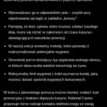
Wprowadzasz go w odpowiednim polu – zwykle przy
rejestrowania się bądź w zakładce „bonusy”.
Pamiętaj, że ilość spinów, które możesz zdobyć każdego
dnia, może się różnić w zależności od czasu kasyna i
obowiązujących warunków promocji.
W naszej sekcji omówimy metody, które pozwolą ci
maksymalizować potencjalne wygrane.
Strumienie jest to dzisiejszy typ spędzania wolnego okresu,
w którym dana osoba wiedzie transmisję na żywo.
Maksymalny limit wygranej z kolei wyznacza kwotę, jaką
możesz dostać spośród wygranych bonusowych.
W końcu z pierwotnego pomocą można również znaleźć kod
promocyjny z brakiem depozytu kasyno. National Casino
proponuje różne rodzaje kontaktu telefonicznego ze swoją