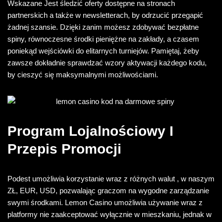
Wskazane Jest śledzić oferty dostępne na stronach
partnerskich a także w newsletterach, by odrzucić przegapić
żadnej szansie. Dzięki zanim możesz zdobywać bezpłatne
spiny, równoczesne środki pieniężne na zakłady, a czasem
poniekąd wejściówki do elitarnych turniejów. Pamiętaj, żeby
zawsze dokładnie sprawdzać wzory aktywacji każdego kodu,
by cieszyć się maksymalnymi możliwościami.
Program Lojalnościowy I
Przepis Promocji
Podest umożliwia korzystanie wraz z różnych walut , w naszym
ZŁ, EUR, USD, pozwalając graczom na wygodne zarządzanie
swymi środkami. Lemon Casino umożliwia używanie wraz z
platformy nie zaakceptować wyłącznie w mieszkaniu, jednak w