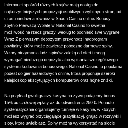
Internauci spośród różnych krajów mają dostęp do
najkorzystniejszych propozycji osobliwych wybitnych stron, od
czasu niedawna również w Snach Casino online. Bonusy
zbytnio Pierwszą Wpłatę w National Casino to świetna
możliwość na rzecz graczy, według to podnieść swe wygrane.
Wraz Z pierwszym depozytem przychodzi nadprogram
powitalny, który może zawierać poboczne darmowe spiny.
Wzory otrzymania ludzi spinów zależą od ofert i mogą
wymagać niedużego depozytu albo wpisania szczegółowego
systemu kodowania bonusowego. National Casino to popularna
podest do gier hazardowych online, która proponuje szeroki
kalejdoskop ekscytujących komputerów oraz hojne zniżki.
Na przykład gwoli graczy kasyna na żywo podajemy bonus
15% od czołowej wpłaty aż do odwiedzenia 250 €. Ponadto
systematycznie organizujemy turnieje w kasynie, w których
możesz wygrać przyciągające gratyfikacyj, grając w rozrywki i
sloty, które uwielbiasz. Spiny można wykorzystać na slocie