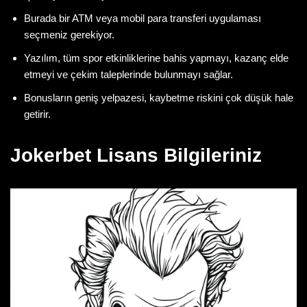
Burada bir ATM veya mobil para transferi uygulaması
seçmeniz gerekiyor.
Yazılım, tüm spor etkinliklerine bahis yapmayı, kazanç elde
etmeyi ve çekim taleplerinde bulunmayı sağlar.
Bonusların geniş yelpazesi, kaybetme riskini çok düşük hale
getirir.
Jokerbet Lisans Bilgileriniz