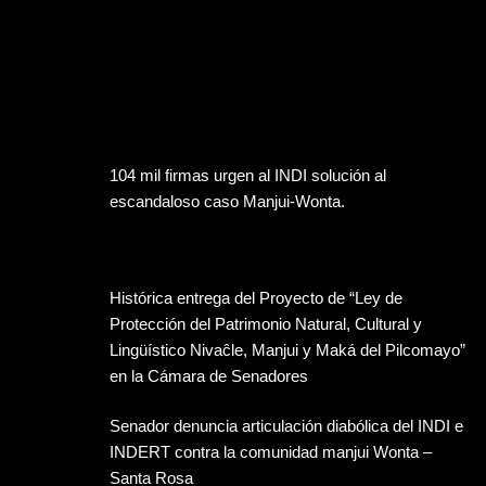
104 mil firmas urgen al INDI solución al
escandaloso caso Manjui-Wonta.
Histórica entrega del Proyecto de “Ley de
Protección del Patrimonio Natural, Cultural y
Lingüístico Nivaĉle, Manjui y Maká del Pilcomayo”
en la Cámara de Senadores
Senador denuncia articulación diabólica del INDI e
INDERT contra la comunidad manjui Wonta –
Santa Rosa