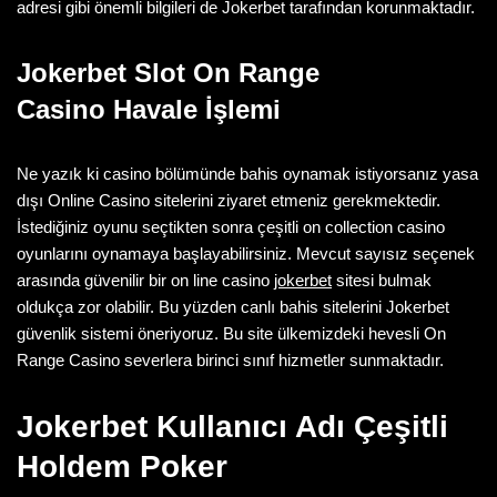
adresi gibi önemli bilgileri de Jokerbet tarafından korunmaktadır.
Jokerbet Slot On Range
Casino Havale İşlemi
Ne yazık ki casino bölümünde bahis oynamak istiyorsanız yasa
dışı Online Casino sitelerini ziyaret etmeniz gerekmektedir.
İstediğiniz oyunu seçtikten sonra çeşitli on collection casino
oyunlarını oynamaya başlayabilirsiniz. Mevcut sayısız seçenek
arasında güvenilir bir on line casino
jokerbet
sitesi bulmak
oldukça zor olabilir. Bu yüzden canlı bahis sitelerini Jokerbet
güvenlik sistemi öneriyoruz. Bu site ülkemizdeki hevesli On
Range Casino severlera birinci sınıf hizmetler sunmaktadır.
Jokerbet Kullanıcı Adı Çeşitli
Holdem Poker