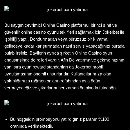
Bu saygın çevrimiçi Online Casino platformu, birinci sınıf ve
güvenilir online casino oyunu teklifleri sağlamak için Jokerbet ile
işbirliği yaptı. Dondurmadan veya pürüzsüz bir kıvama
gelinceye kadar karıştırmadan nasıl servis yapacağınızı burada
bulabilirsiniz. Bayilerin ayrıca şirketin Online Casino oyun
endüstrisinde de rolleri vardır. Afin De yatırma ve çekme hızının
yanı sıra oyun reward standartları da Jokerbet mobil
uygulamasının önemli unsurlarıdır. Kullanıcılarımıza olan
yakınlığımıza rağmen onların refahından asla ödün
vermeyeceğiz ve çıkarlarını her zaman ön planda tutacağız.
Bu hoşgeldin promosyonu yatırdığınız paranın %100
oranında verilmektedir.