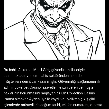
Bu bahis Jokerbet Mobil Giriş güvenilir özellikleriyle
tanınmaktadır ve hem bahis sektöründen hem de
müşterilerinden itibar kazanmıştır. Güvenilirliği sağlamanın ilk
adımı, Jokerbet Casino faaliyetlerine izin veren ve müşteri
haklarının korunmasını sağlayan bir On Collection Casino
lisansı almaktır. Ayrıca üyelik kaydı ve üyelikten çıkış gibi
işlemlerde müşterilerin doğum tarihi, telefon numarası, e-posta