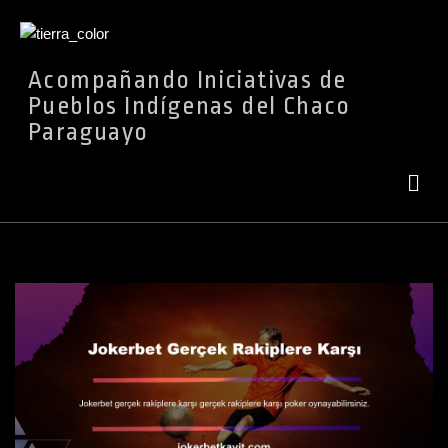
Ir
Acompañando Iniciativas de
al
Pueblos Indígenas del Chaco
contenido
Paraguayo