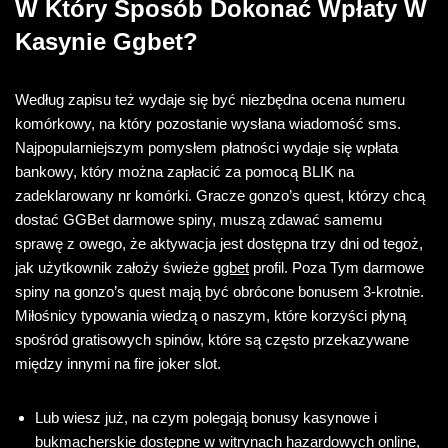
W Który Sposób Dokonać Wpłaty W
Kasynie Ggbet?
Według zapisu też wydaje się być niezbędna ocena numeru
komórkowy, na który pozostanie wysłana wiadomość sms.
Najpopularniejszym pomysłem płatności wydaje się wpłata
bankowy, który można zapłacić za pomocą BLIK na
zadeklarowany nr komórki. Gracze gonzo’s quest, którzy chcą
dostać GGBet darmowe spiny, muszą zdawać samemu
sprawę z owego, że aktywacja jest dostępna trzy dni od tegoż,
jak użytkownik założy świeże
ggbet
profil. Poza Tym darmowe
spiny na gonzo’s quest mają być obrócone bonusem 3-krotnie.
Miłośnicy typowania wiedzą o naszym, które korzyści płyną
spośród gratisowych spinów, które są często przekazywane
między innymi na fire joker slot.
Lub wiesz już, na czym polegają bonusy kasynowe i
bukmacherskie dostępne w witrynach hazardowych online,