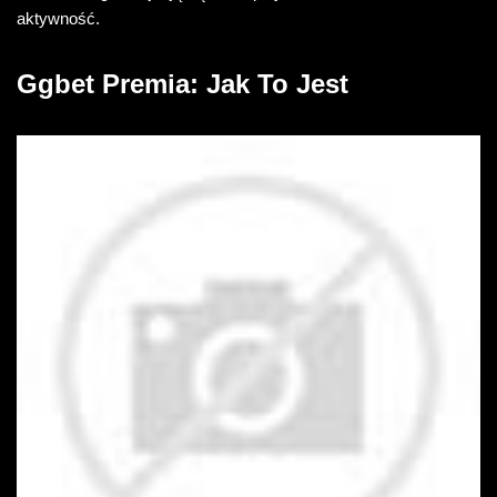
aktywność.
Ggbet Premia: Jak To Jest