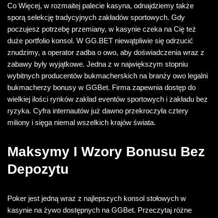
Co Więcej, w rozmaitej palecie kasyna, odnajdziemy także
sporą selekcję tradycyjnych zakładów sportowych. Gdy
poczujesz potrzebę przemiany, w kasynie czeka na Cię też
duże portfolio konsol. W GG.BET niewątpliwie się odrzucić
znudzimy, a operator zadba o owo, aby doświadczenia wraz z
zabawy były wyjątkowe. Jedna z w największym stopniu
wybitnych producentów bukmacherskich na branży owo legalni
bukmacherzy bonusy w GGBet. Firma zapewnia dostęp do
wielkiej ilości rynków zakład eventów sportowych i zakładu bez
ryzyka. Cyfra internautów już dawno przekroczyła cztery
miliony i sięga niemal wszelkich krajów świata.
Maksymy I Wzory Bonusu Bez
Depozytu
Poker jest jedną wraz z najlepszych konsol stołowych w
kasynie na żywo dostępnych na GGBet. Przeczytaj różne