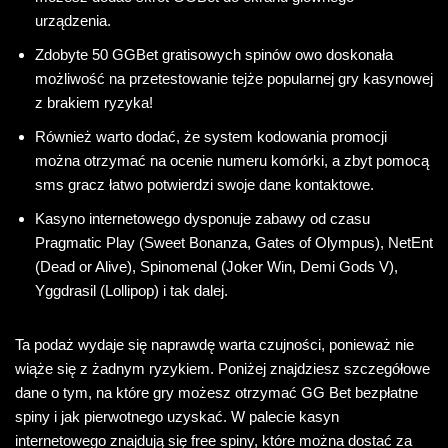
urządzenia.
Zdobyte 50 GGBet gratisowych spinów owo doskonała
możliwość na przetestowanie tejże popularnej gry kasynowej
z brakiem ryzyka!
Również warto dodać, że system kodowania promocji
można otrzymać na ocenie numeru komórki, a zbyt pomocą
sms gracz łatwo potwierdzi swoje dane kontaktowe.
Kasyno internetowego dysponuje zabawy od czasu
Pragmatic Play (Sweet Bonanza, Gates of Olympus), NetEnt
(Dead or Alive), Spinomenal (Joker Win, Demi Gods V),
Yggdrasil (Lollipop) i tak dalej.
Ta podaż wydaje się naprawdę warta czujności, ponieważ nie
wiąże się z żadnym ryzykiem. Poniżej znajdziesz szczegółowe
dane o tym, na które gry możesz otrzymać GG Bet bezpłatne
spiny i jak pierwotnego uzyskać. W palecie kasyn
internetowego znajdują się free spiny, które można dostać za