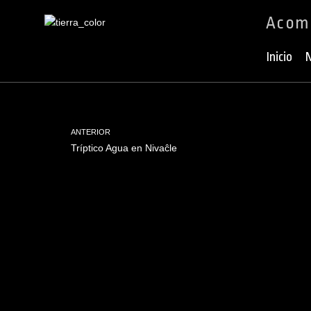
Acomp
Ir
al
Inicio
N
contenido
ANTERIOR
Tríptico Agua en Nivaĉle