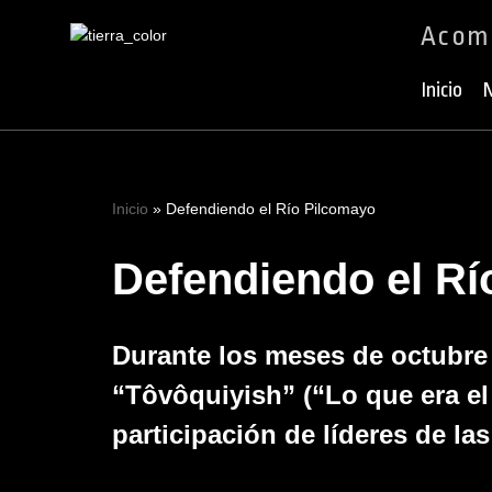
Acomp
Ir
al
Inicio
N
contenido
Inicio
»
Defendiendo el Río Pilcomayo
Defendiendo el Rí
Durante los meses de octubre
“Tôvôquiyish” (“Lo que era el
participación de líderes de l