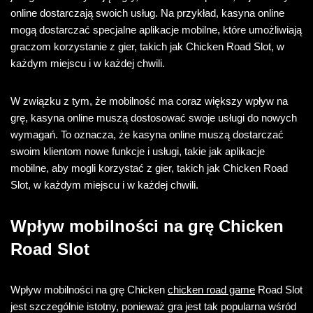
online dostarczają swoich usług. Na przykład, kasyna online
mogą dostarczać specjalne aplikacje mobilne, które umożliwiają
graczom korzystanie z gier, takich jak Chicken Road Slot, w
każdym miejscu i w każdej chwili.
W związku z tym, że mobilność ma coraz większy wpływ na
grę, kasyna online muszą dostosować swoje usługi do nowych
wymagań. To oznacza, że kasyna online muszą dostarczać
swoim klientom nowe funkcje i usługi, takie jak aplikacje
mobilne, aby mogli korzystać z gier, takich jak Chicken Road
Slot, w każdym miejscu i w każdej chwili.
Wpływ mobilności na grę Chicken
Road Slot
Wpływ mobilności na grę Chicken
chicken road game
Road Slot
jest szczególnie istotny, ponieważ gra jest tak popularna wśród