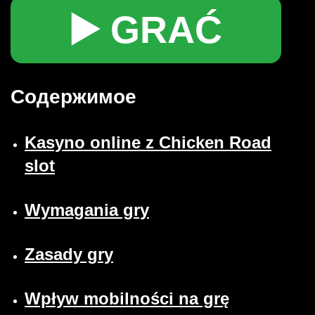
▶️ GRAĆ
Содержимое
Kasyno online z Chicken Road
slot
Wymagania gry
Zasady gry
Wpływ mobilności na grę