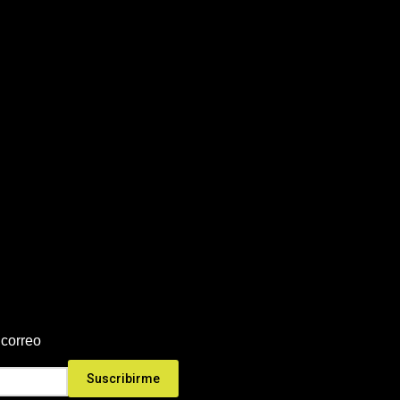
 correo