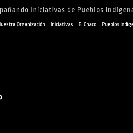
añando Iniciativas de Pueblos Indígen
uestra Organización
Iniciativas
El Chaco
Pueblos Indíg
o