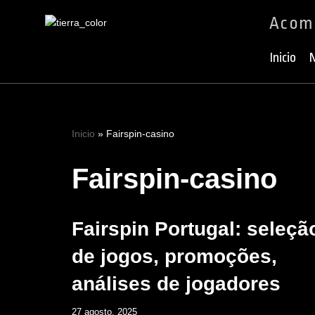
Acomp
Ir
al
Inicio
N
contenido
Inicio
»
Fairspin-casino
Fairspin-casino
Fairspin Portugal: seleçã
de jogos, promoções,
análises de jogadores
27 agosto, 2025