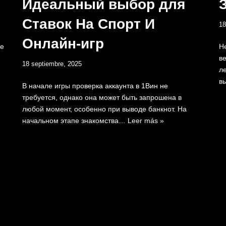
Идеальный выбор для
Ставок На Спорт И
18
Онлайн-игр
не
Н
в
18 septiembre, 2025
ле
в
В начале игры проверка аккаунта в 1Вин не
требуется, однако она может быть запрошена в
любой момент, особенно при выводе банкнот. На
начальном этапе знакомства…
Leer más »