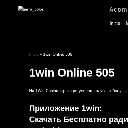
Acomp
Ir
al
Inicio
N
contenido
Inicio
»
1win Online 505
1win Online 505
На 1Win Casino игроки регулярно получают бонусы 
Приложение 1win:
Скачать Бесплатно рад