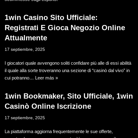
1win Casino Sito Ufficiale:
Registrati E Gioca Negozio Online
Attualmente
17 septiembre, 2025
I giocatori quale avvengono soliti confidare più alle di essi abilità
il quale alla sorte troveranno una sezione di “casinò dal vivo” in
cui potranno…
Leer más »
1win Bookmaker, Sito Ufficiale, 1win
Casinò Online Iscrizione
17 septiembre, 2025
La piattaforma aggiorna frequentemente le sue offerte,