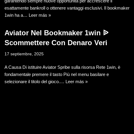
garantendo sempre nuove opportunità per accrescere il
esattamente bankroll o ottenere vantaggi esclusivi. Il bookmaker
1win ha a…
Leer más »
Aviator Nel Bookmaker 1win ᐉ
Scommettere Con Denaro Veri
17 septiembre, 2025
A Causa Di istituire Aviator Spribe sulla risorsa Rete 1win, è
fondamentale premere il tasto Più nel menu basilare e
selezionare il titolo del gioco.…
Leer más »