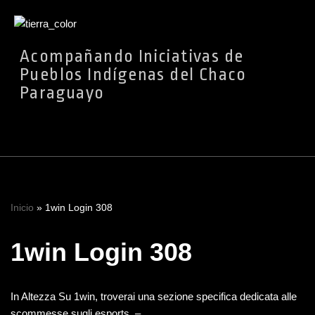
Ir
Acompañando Iniciativas de
al
Pueblos Indígenas del Chaco
contenido
Paraguayo
Inicio
»
1win Login 308
1win Login 308
In Altezza Su 1win, troverai una sezione specifica dedicata alle
scommesse sugli esports. –