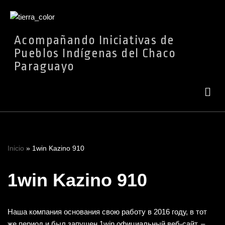
Ir
Acompañando Iniciativas de
al
Pueblos Indígenas del Chaco
contenido
Paraguayo
Inicio
»
1win Kazino 910
1win Kazino 910
Наша компания основания свою работу в 2016 году, в тот
же период и был запущен 1win официальный веб-сайт. –