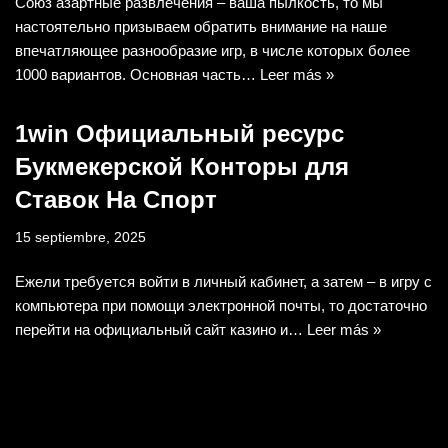
Союз азартные развлечения – ваша пылкость, то мы
настоятельно призываем обратить внимание на наше
впечатляющее разнообразие игр, в числе которых более
1000 вариантов. Основная часть…
Leer más »
1win Официальный ресурс
Букмекерской Конторы для
Ставок На Спорт
15 septiembre, 2025
Ежели требуется войти в личный кабинет, а затем – в игру с
компьютера при помощи электронной почты, то достаточно
перейти на официальный сайт казино и…
Leer más »