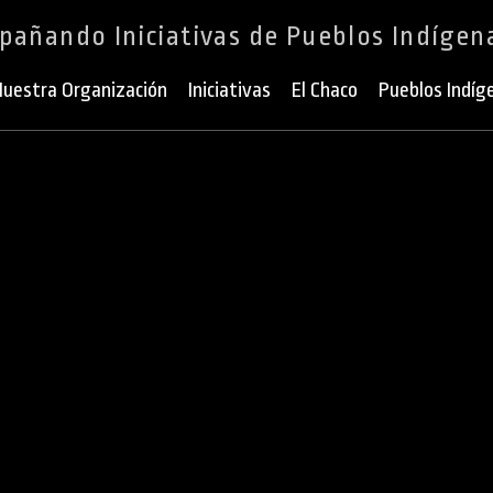
añando Iniciativas de Pueblos Indígen
uestra Organización
Iniciativas
El Chaco
Pueblos Indíg