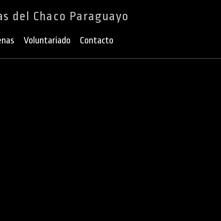
as del Chaco Paraguayo
enas
Voluntariado
Contacto