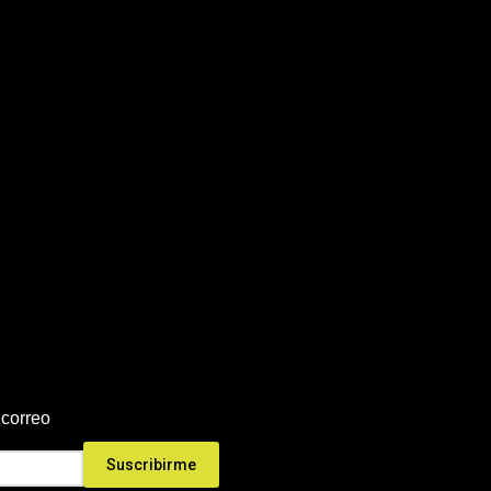
 correo