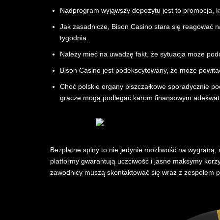
Nadprogram wyjąwszy depozytu jest to promocja, k
Jak zasadnicze, Bison Casino stara się reagować 
tygodnia.
Należy mieć na uwadzę fakt, że sytuacja może podd
Bison Casino jest podekscytowany, że może powitać
Choć polskie organy piszczałkowe sporadycznie po
gracze mogą podlegać karom finansowym adekwat
Bezpłatne spiny to nie jedynie możliwość na wygraną,
platformy gwarantują uczciwość i jasne maksymy korzy
zawodnicy muszą skontaktować się wraz z zespołem p