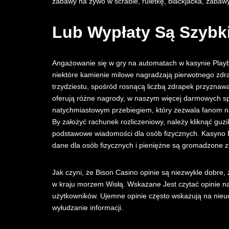
zabawy na żywo w scrable, ruletkę, blackjacka, zabawy
Lub Wypłaty Są Szybk
Angażowanie się w gry na automatach w kasynie Play
niektóre kamienie milowe nagradzają pierwotnego zdr
trzydziestu, spośród rosnącą liczbą zdrapek przyznaw
oferują różne nagrody, w naszym więcej darmowych sp
natychmiastowym przebiegiem, który zezwala fanom 
By założyć rachunek rozliczeniowy, należy kliknąć guzik
podstawowe wiadomości dla osób fizycznych. Kasyno B
dane dla osób fizycznych i pieniężne są gromadzone 
Jak czyni, że Bison Casino opinie są niezwykle dobre, 
w kraju morzem Wisłą. Wskazane Jest czytać opinie n
użytkowników. Ujemne opinie często wskazują na nieucz
wyłudzanie informacji.