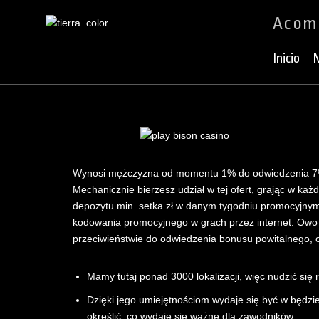
Acomp
Ir
al
Inicio
N
contenido
Wynosi mężczyzna od momentu 1% do odwiedzenia 7%, 
Mechanicznie bierzesz udział w tej ofert, grając w ka
depozytu min. setka zł w danym tygodniu promocyjny
kodowania promocyjnego w grach przez internet. Owo 
przeciwieństwie do odwiedzenia bonusu powitalnego, 
Mamy tutaj ponad 3000 lokalizacji, więc nudzić się
Dzięki jego umiejętnościom wydaje się być w będzi
określić, co wydaje się ważne dla zawodników.