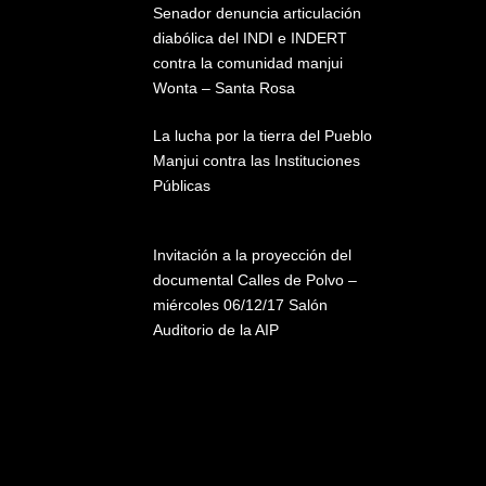
Senador denuncia articulación
diabólica del INDI e INDERT
contra la comunidad manjui
Wonta – Santa Rosa
La lucha por la tierra del Pueblo
Manjui contra las Instituciones
Públicas
Invitación a la proyección del
documental Calles de Polvo –
miércoles 06/12/17 Salón
Auditorio de la AIP