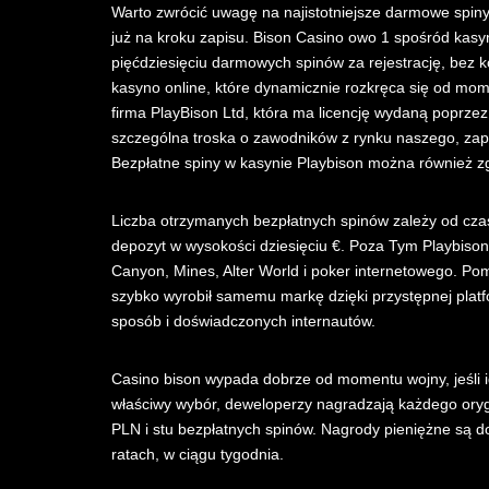
Warto zwrócić uwagę na najistotniejsze darmowe spiny
już na kroku zapisu. Bison Casino owo 1 spośród kasyn 
pięćdziesięciu darmowych spinów za rejestrację, bez 
kasyno online, które dynamicznie rozkręca się od mom
firma PlayBison Ltd, która ma licencję wydaną poprz
szczególna troska o zawodników z rynku naszego, zapew
Bezpłatne spiny w kasynie Playbison można również 
Liczba otrzymanych bezpłatnych spinów zależy od cza
depozyt w wysokości dziesięciu €. Poza Tym Playbison C
Canyon, Mines, Alter World i poker internetowego. Po
szybko wyrobił samemu markę dzięki przystępnej platf
sposób i doświadczonych internautów.
Casino bison wypada dobrze od momentu wojny, jeśli i
właściwy wybór, deweloperzy nagradzają każdego ory
PLN i stu bezpłatnych spinów. Nagrody pieniężne są d
ratach, w ciągu tygodnia.