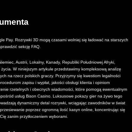
umenta
gle Pay. Rozrywki 3D mogą czasami wolniej się ładować na starszych
sprawdzić sekcję FAQ.
emiec, Austrii, Lokalny, Kanady, Republiki Południowej Afryki,
oku życia. W niniejszym artykule przedstawimy kompleksową analizę
zych na rzecz polskich graczy. Przyjrzymy się kwestiom legalności
cedurom zapisu i wypłat, jakości obsługi klienta i opiniom
zenie rzetelnych i obecnych wiadomości, które pomogą ewentualnym
pośród usług Bison Casino. Luksusowe pokazy gier na żywo tego
wadzają dynamiczny detal rozrywki, wciągając zawodników w świat
 przesiewanie poprzez ogromną ilość kasyn online, koncentrując się
 Cię zanim przytłoczeniem wyborami.