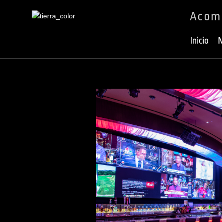
Acomp
Ir
al
Inicio
N
contenido