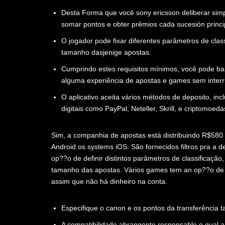
Desta Forma que você sony ericsson deliberar simpl
somar pontos e obter prêmios cada sucesión princi
O jogador pode fixar diferentes parâmetros de clas
tamanho dasjenige apostas.
Cumprindo estes requisitos mínimos, você pode bai
alguma experiência de apostas e games sem inter
O aplicativo aceita vários métodos de deposito, incl
digitais como PayPal, Neteller, Skrill, e criptomoed
Sim, a companhia de apostas está distribuindo R$580 a
Android os systems iOS. São fornecidos filtros pra a 
op??o de definir distintos parâmetros de classificaçã
tamanho das apostas. Vários games tem an op??o de
assim que não há dinheiro na conta.
Especifique o canon e os pontos da transferência t
A compatibilidade abrangente responsable o qual a