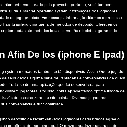
 estritamente monitorado pela proyecto, portanto, você também
lítica ajuda a manter operating system informações dos jogadores
ade de jogo propício. Em nossa plataforma, facilitamos o processo
 no País brasileiro uma gama de métodos de deposito. Oferecemos
 e criptomoedas até métodos locais como Pix e boletos, garantindo
n Afin De Ios (iphone E Ipad)
ng system mercados também estão disponíveis. Assim Que o jogador
cto de seus dedos alguma série de vantagens e conveniências de quem
ede. Trata-se de uma aplicação que foi desenvolvida para
ng-system jogadores. Por isso, conta apresentando óptima lingote de
través do cassino zero teu site estatal. Diversos jogadores
r sua conveniência e funcionalidade.
egundo depósito de recém-lan?ados jogadores cadastrados agree o
das ao bônus, de maneira geral. O prazo para fazer usufructo de