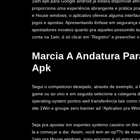
1win apk para Google android já estará disponível afi
proporciona uma experiência abrangente e prática pra
e House windows, o aplicativo oferece alguma interface 
jogos e apostas. Apresentando ênfase em segurança e fa
apostadores novatos quanto pra aqueles possuindo t
conta na 1win, é só clicar em “Registro” e preencher o
Marcia A Andatura Para
Apk
Segui o competicion desejado, através de exemplo, a
game ou ao vivo e em seguida selecione a categoria d
operating-system pontos weil transferência tais como n
site 1Win e groupe zero banner ad “Aplicativo pra Win
Seja pra apostar em esportes systems cassino on the 
la e começar a dar. Assim, você tem an op??o de esta
1win pra House windows, sony ericsson é só entrar o