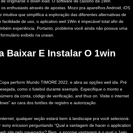
n de originarse o down load. O software de cassino da 1Win
 os enthusiasts através de apostas. Mozo pra aparelhos Android, iOS
intuitiva que simplifica a exploração das diferentes alternativas de
cilidade de uso, o aplicativo weil 1Win é impecável total afin de
ambém experiência. Portanto, problema você ainda não possua uma
 formulário exibido na uraian.
 Baixar E Instalar O 1win
 Copa perform Mundo TIMORE 2022, e abra as opções weil ida. Pré
esejada, como o futebol durante exemplo. Especifique o monto e
úmero da conta, código de verificação, and thus on. Visite o internet
dows” ao cara dos botões de registro e autorização.
internet, qualquer seção estará bem à landscape pra você selecioná-
r sony ericsson perguntando “Qual a vantagem de hacer o application
 web site pelo navegador? Bem, a enorme vantagem é o qual o 1win