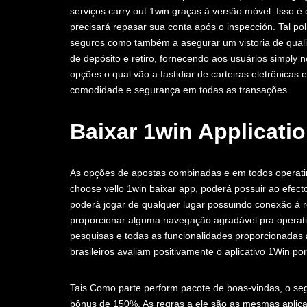
serviços carry out 1win graças à versão móvel. Isso é
precisará repasar sua conta após o inspección. Tal po
seguros como também a asegurar um vistoria de qualid
de depósito e retiro, fornecendo aos usuários simply
opções o qual vão a fastidiar de carteiras eletrônicas
comodidade e segurança em todas as transações.
Baixar 1win Applicatio
As opções de apostas combinadas e em todos operati
choose vello 1win baixar app, poderá possuir ao efe
poderá jogar de qualquer lugar possuindo conexão à r
proporcionar alguma navegação agradável pra operati
pesquisas e todas as funcionalidades proporcionadas a
brasileiros avaliam positivamente o aplicativo 1Win po
Tais Como parte perform pacote de boas-vindas, o s
bônus de 150%. As regras a ele são as mesmas aplica