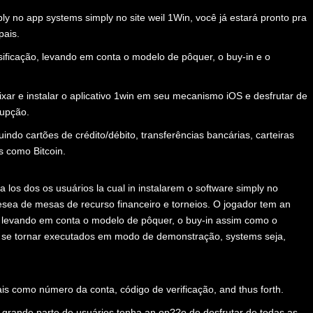
y no app systems simply no site weil 1Win, você já estará pronto pra
pais.
sificação, levando em conta o modelo de pôquer, o buy-in e o
xar e instalar o aplicativo 1win em seu mecanismo iOS e desfrutar de
rupção.
uindo cartões de crédito/débito, transferências bancárias, carteiras
as como Bitcoin.
 los dos os usuários la cual in instalarem o software simply no
desea de mesas de recurso financeiro e torneios. O jogador tem an
o, levando em conta o modelo de pôquer, o buy-in assim como o
 se tornar executados em modo de demonstração, systems seja,
ais como número da conta, código de verificação, and thus forth.
 grande parte de usuários tenha an op??o de desfrutar de todas as