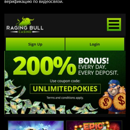
верификацию по видеосвязи.