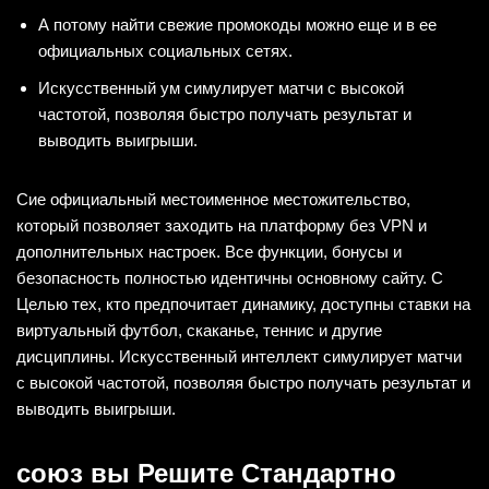
А потому найти свежие промокоды можно еще и в ее
официальных социальных сетях.
Искусственный ум симулирует матчи с высокой
частотой, позволяя быстро получать результат и
выводить выигрыши.
Сие официальный местоименное местожительство,
который позволяет заходить на платформу без VPN и
дополнительных настроек. Все функции, бонусы и
безопасность полностью идентичны основному сайту. С
Целью тех, кто предпочитает динамику, доступны ставки на
виртуальный футбол, скаканье, теннис и другие
дисциплины. Искусственный интеллект симулирует матчи
с высокой частотой, позволяя быстро получать результат и
выводить выигрыши.
союз вы Решите Стандартно