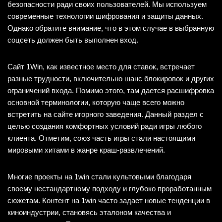
безопасности ради своих пользователей. Мы используем
современные технологии шифрования и защиты данных.
Однако обратите внимание, что в этом случае в выбранную
соцсеть должен быть выполнен вход.
Са͏й͏т 1Win, как известное ͏место для ставок, вс͏тречает
разн͏ые ͏трудности, включительно шанс блокировок и других
ограничений͏ входа. Помимо этого, там дается расшифровка
основной терминологии, которую чаще всего можно
встретить на сайте игорного заведения. Данный раздел с
целью создания комфортных условий ради игры любого
клиента. Отметим, союз часть игры стали настоящими
мировыми хитами в жанре краш-развлечений.
Многие проекты на 1win стали культовыми благодаря
своему нестандартному подходу и глубоко проработанным
сюжетам. Контент на 1win часто задает новые тенденции в
киноиндустрии, становясь эталоном качества и