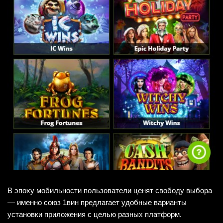
В эпоху мобильности пользователи ценят свободу выбора
— именно союз 1вин предлагает удобные варианты
установки приложения с целью разных платформ.