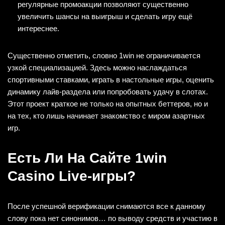
регулярные промоакции позволяют существенно
увеличить шансы на выигрыш и сделать игру ещё
интереснее.
Существенно отметить, словно 1win не ограничивается
узкой специализацией. Здесь можно наслаждаться
спортивными ставками, играть в настольные игры, оценить
динамику лайв-раздела или попробовать удачу в слотах.
Этот проект краткое не только на опытных беттеров, но и
на тех, кто лишь начинает знакомство с миром азартных
игр.
Есть Ли На Сайте 1win
Casino Live-игры?
После успешной верификации снимаются все к данному
слову пока нет синонимов… по выводу средств и участию в