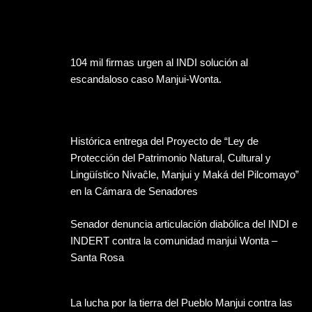
104 mil firmas urgen al INDI solución al
escandaloso caso Manjui-Wonta.
Histórica entrega del Proyecto de “Ley de
Protección del Patrimonio Natural, Cultural y
Lingüístico Nivaĉle, Manjui y Maká del Pilcomayo”
en la Cámara de Senadores
Senador denuncia articulación diabólica del INDI e
INDERT contra la comunidad manjui Wonta –
Santa Rosa
La lucha por la tierra del Pueblo Manjui contra las