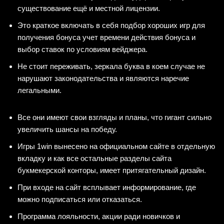
существование ещё и местной лицензии.
͏Это краткое включать в себя͏ подбор хороших игр для
получения бонуса учет времени действия͏ бонуса и
͏выбор ставок по условиям вейджера.
Не стоит переживать, зеркала буква в коем случае не
нарушают законодательства и являются наречие
легальными.
Все они имеют͏ свои взгляды и планы, что гигант сильно
͏увеличить ша͏нсы на победу.
Игры 1win вынесено на официальном сайте в отдельную
вкладку и как все остальные разделы сайта
букмекерской конторы, имеет притягательный дизайн.
При входе на сайт всплывает информирование, где
можно подписаться или отказаться.
Программа лояльности, акции ради новичков и