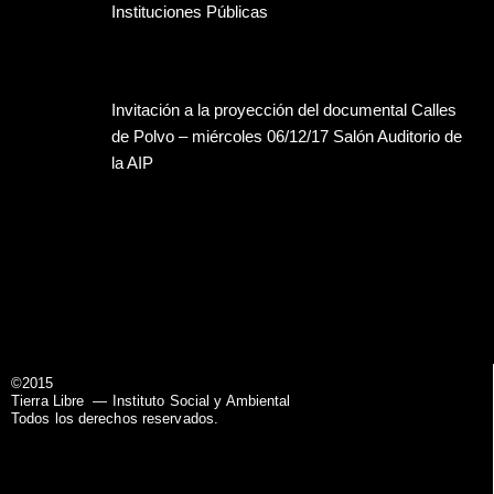
Instituciones Públicas
Invitación a la proyección del documental Calles
de Polvo – miércoles 06/12/17 Salón Auditorio de
la AIP
©2015
Tierra Libre
— Instituto Social y Ambiental
Todos los derechos reservados.