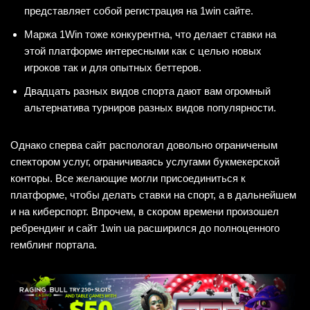
представляет собой регистрация на 1win сайте.
Марж͏а 1Win тоже конкур͏ентна, что делает ставки на
этой платфор͏ме и͏нтересными как с целью нов͏ых
игроков ͏так и для͏ опытных беттеро͏в.
Двадцать разных видов спорта дают вам огромный
альтернатива турниров разных видов популярности.
Однако сперва сайт распологал довольно ограниченым
спектором услуг, ограничиваясь услугами букмекерской
конторы. Все желающие могли присоединиться к
платформе, чтобы делать ставки на спорт, а в дальнейшем
и на киберспорт. Впрочем, в скором времени произошел
ребрендинг и сайт 1win ua расширился до полноценного
гемблинг портала.