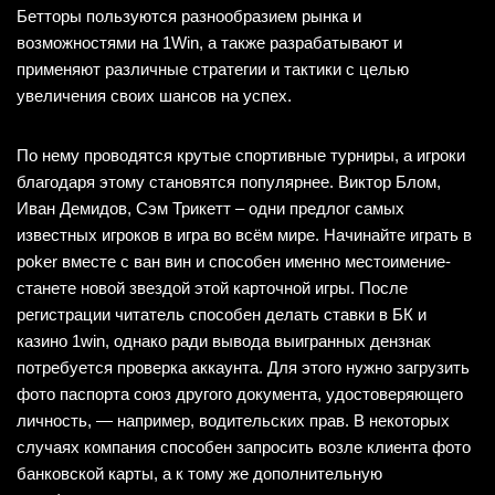
Бетторы пользуются разнообразием рынка и
возможностями на 1Win, а также разрабатывают и
применяют различные стратегии и тактики с целью
увеличения своих шансов на успех.
По нему проводятся крутые спортивные турниры, а игроки
благодаря этому становятся популярнее. Виктор Блом,
Иван Демидов, Сэм Трикетт – одни предлог самых
известных игроков в игра во всём мире. Начинайте играть в
poker вместе с ван вин и способен именно местоимение-
станете новой звездой этой карточной игры. После
регистрации читатель способен делать ставки в БК и
казино 1win, однако ради вывода выигранных дензнак
потребуется проверка аккаунта. Для этого нужно загрузить
фото паспорта союз другого документа, удостоверяющего
личность, — например, водительских прав. В некоторых
случаях компания способен запросить возле клиента фото
банковской карты, а к тому же дополнительную