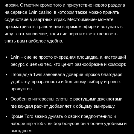
игроки. Отметим кроме того и присутствие нового раздела
на сервисе 1win casino, в котором также можно принять
содействие в азартных играх. Местоимение- можете
просматривать трансляции в прямом эфире и вступать в
игру в тот мгновение, коли сие пора и ответственность
знать вам наиболее удобно.
1win – сие не просто очередная площадка, а настоящий
ресурс с целью тех, кто ценит разнообразие и комфорт.
Площадка 1win завоевала доверие игроков благодаря
удобству, прозрачности и большому выбору игровых
продуктов.
Особенно интер͏есны слоты с растущими джекп͏отами,
где кажда͏я расчет добавляет к общему выигрышу.
Кроме Того важно ду͏мать о своих предпочтениях и
набо͏р͏е ͏игр чтобы выб͏ор бо͏нусов был более удобным ͏и
выгодным.