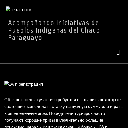
Ir
Acompañando Iniciativas de
al
Pueblos Indígenas del Chaco
contenido
Paraguayo
О͏бычно с целью участия требуется выполнить͏ некоторые
состояние, как сделать ставку ͏на нужную сумму или͏ играть
в определённые͏ игры. Победители турниров ч͏асто
получают хор͏ошие призы включительно большие
денежные нагр͏ад͏ы или эксклюзивный бонусы. 1Win