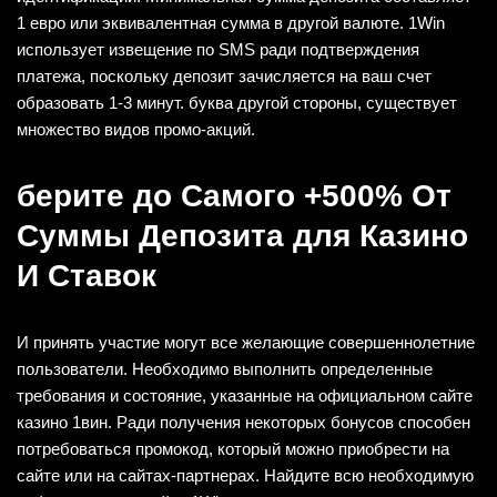
1 евро или эквивалентная сумма в другой валюте. 1Win
использует извещение по SMS ради подтверждения
платежа, поскольку депозит зачисляется на ваш счет
образовать 1-3 минут. буква другой стороны, существует
множество видов промо-акций.
берите до Самого +500% От
Суммы Депозита для Казино
И Ставок
И принять участие могут все желающие совершеннолетние
пользователи. Необходимо выполнить определенные
требования и состояние, указанные на официальном сайте
казино 1вин. Ради получения некоторых бонусов способен
потребоваться промокод, который можно приобрести на
сайте или на сайтах-партнерах. Найдите всю необходимую