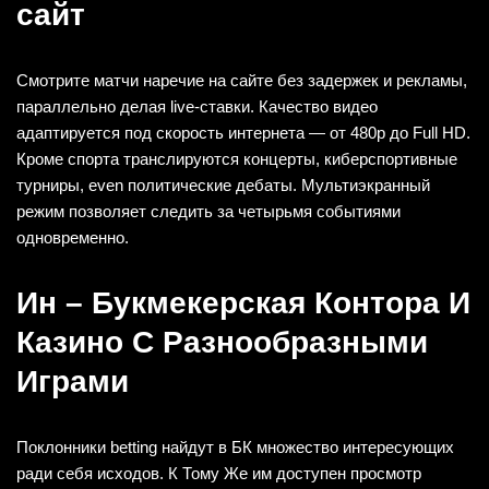
сайт
Смотрите матчи наречие на сайте без задержек и рекламы,
параллельно делая live-ставки. Качество видео
адаптируется под скорость интернета — от 480p до Full HD.
Кроме спорта транслируются концерты, киберспортивные
турниры, even политические дебаты. Мультиэкранный
режим позволяет следить за четырьмя событиями
одновременно.
Ин – Букмекерская Контора И
Казино С Разнообразными
Играми
Поклонники betting найдут в БК множество интересующих
ради себя исходов. К Тому Же им доступен просмотр