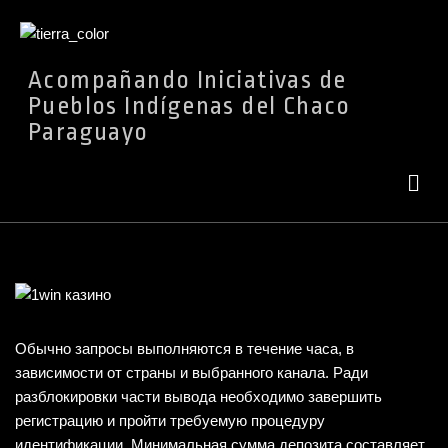
Ir
Acompañando Iniciativas de
al
Pueblos Indígenas del Chaco
contenido
Paraguayo
Обычно запросы выполняются в течение часа, в
зависимости от страны и выбранного канала. Ради
разблокировки части вывода необходимо завершить
регистрацию и пройти требуемую процедуру
идентификации. Минимальная сумма депозита составляет