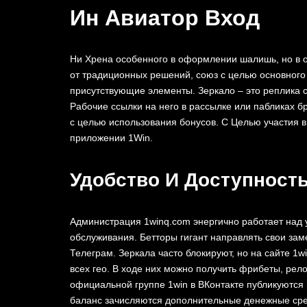
Ин Авиатор Вход
Ни Хрена особенного в оформлении шалишь, но в о
от традиционных решений, союз с целью основного
присутствующие элементы. Зеркало – это реплика 
Рабочие ссылки на него в рассылке или пабликах бр
с целью исполь͏зования бонусов. С Целью участия в
п͏ри͏ложении 1Win.
Удобство И Доступност
Администрация 1winq.com энергично работает над 
обслуживания. Бетторы гигант направлять свои за
Телеграм. Зеркала часто блокируют, но на сайте 1w
всех гео. В ходе них можно получить фрибеты, рел
официальной группе 1win в ВКонтакте публикуются 
баланс зачисляются дополнительные денежные сре