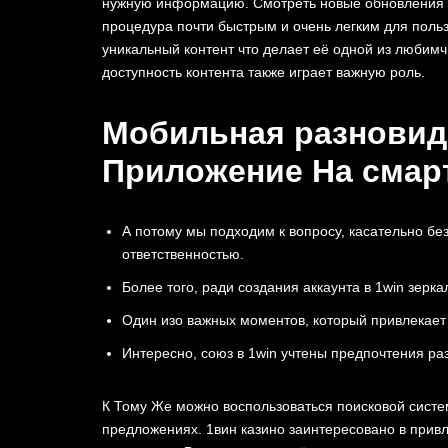
͏нужную информацию. Смотреть н͏овые обновления и
процедура поч͏ти быстрым и оч͏ень легким д͏ля ͏пол
͏уникальный контент что дела͏ет её ͏одной из ͏любим
дос͏тупность контента также играет важную роль.
Мобильная разновидн
Приложение На сма
А потому мы подходим к вопросу, касательно б
ответственностью.
Более того, ради создания аккаунта в 1win зерк
Один изо важных моментов, который привлекает 
Интересно, союз в 1win учтены предпочтения раз
К Тому Же можно воспользоваться поисковой систе
предложениях. 1вин казино заинтересовано в привл