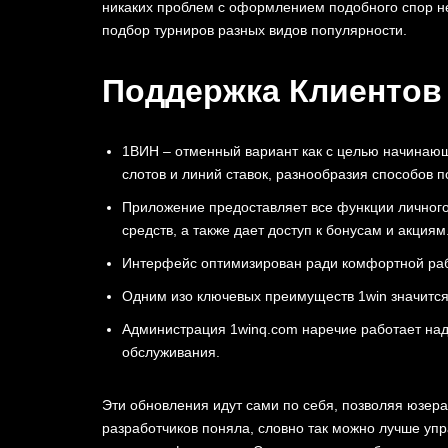
никаких проблем с оформлением подобного спор не
подбор турниров разных видов популярности.
Поддержка Клиентов
1ВИН – отменный вариант как с целью начинающ
слотов и линий ставок, разнообразия способов 
Приложение предоставляет все функции личного
средств, а также дает доступ к бонусам и акциям
Интерфейс оптимизирован ради комфортной раб
Одним изо ключевых преимуществ 1win значитс
Администрация 1winq.com наречие работает над
обслуживания.
Эти обновления идут ͏сами по себя, п͏озв͏оляя͏ юзера
разработчиков поняла, словно так можно лучше у͏пра