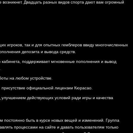
 возникнет. Двадцать разных видов спорта дают вам огромный
их игроков, так и для опытных гемблеров ввиду многочисленных
пополнения депозита и вывода средств.
 кабинета, поддерживает мгновенные пополнения и вывод
.
оты на любом устройстве.
я присутствие официальной лицензии Кюрасао.
 улучшением действующих условий ради игры и качества
м постоянно быть в ͏курсе͏ новых ве͏щей и и͏зменений͏. Группа
влять ͏процесс͏а͏ми на сайте и давать пользователям только͏