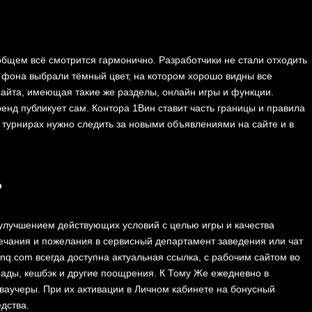
бщем всё смотрится гармонично. Разработчики не стали отходить
 фона выбрали тёмный цвет, на котором хорошо видны все
сайта, имеющая такие же разделы, онлайн игры и функции.
енд публикует сам. Контора 1Ви͏н ставит часть границы и правила
 турнирах нужно следить з͏а новыми объявлениями на сайте и в
ь
улучшением действующих условий с целью игры и качества
мечания и пожелания в сервисный департамент заведения или чат
inq.com всегда доступна актуальная ссылка, с рабочим сайтом во
оады, кешбэк и другие поощрения. К Тому Же ежедневно в
ваучеры. При их активации в Личном кабинете на бонусный
дства.