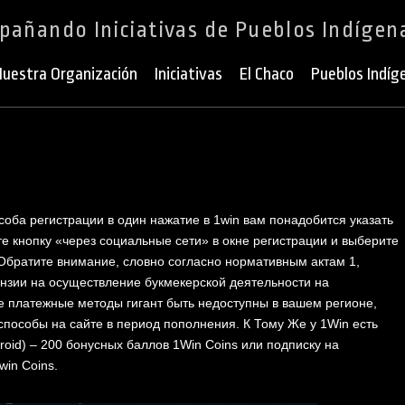
añando Iniciativas de Pueblos Indígen
uestra Organización
Iniciativas
El Chaco
Pueblos Indíg
оба регистрации в один нажатие в 1win вам понадобится указать
 кнопку «через социальные сети» в окне регистрации и выберите
. Обратите внимание, словно согласно нормативным актам 1,
нзии на осуществление букмекерской деятельности на
 платежные методы гигант быть недоступны в вашем регионе,
пособы на сайте в период пополнения. К Тому Же у 1Win есть
roid) – 200 бонусных баллов 1Win Coins или подписку на
win Coins.