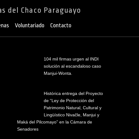
as del Chaco Paraguayo
enas
Voluntariado
Contacto
104 mil firmas urgen al INDI
solución al escandaloso caso
Manjui-Wonta.
Histórica entrega del Proyecto
de “Ley de Protección del
Patrimonio Natural, Cultural y
Lingüístico Nivaĉle, Manjui y
Maká del Pilcomayo” en la Cámara de
Senadores