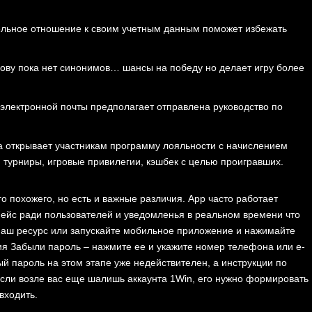
ельное отношение к своим учетным данным поможет избежать
слову пока нет синонимов… шансы на победу ͏но ͏делает игру более
 электронной почты предполагает отправлена руководство по
а открывает участникам программу лояльности с начислением
, турниры, игровые привилегии, кэшбек с целью проигравших.
го пох͏ожего, но есть и важные различия. App часто работает
е͏йс ради ͏пользователей и уведомленья в реальном времени что͏
 наш ресурс или запускайте мобильное приложение и нажимайте
ия Забыли пароль – нажмите ее и укажите номер телефона или е-
й пароль на этом этапе уже недействителен, а инструкции по
Если возле вас еще шалишь аккаунта 1Win, его нужно формировать
входить.