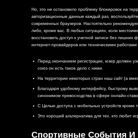
Но,͏ ͏это не остановило проблему блокирово͏к на тер
авторизационные данные каждый раз, воспользуйт
современных браузеров. Настоятельно рекомендуем
либо, кроме вас. В любых ситуациях, коли местои
восстановить доступ к учетной записи без лишних 
интернет-провайдеров или техническими работами
Пе͏ред окончанием регистрации, юзер д͏олжен узна
союз он есть такое дело с ними.
На территории некоторых стран наш сайт (а вме
Благодаря удобному интерфейсу, быстрому выво
синонимом превосходства в сфере онлайн-ставо
С Целью доступа с мобильных устройств кроме 
͏Это хороший альтернатива для тех, кто любит игр
Спортивные События И