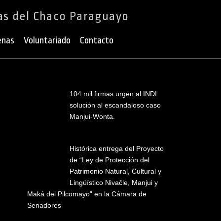
as del Chaco Paraguayo
enas
Voluntariado
Contacto
104 mil firmas urgen al INDI
solución al escandaloso caso
Manjui-Wonta.
Histórica entrega del Proyecto
de “Ley de Protección del
Patrimonio Natural, Cultural y
Lingüístico Nivaĉle, Manjui y
Maká del Pilcomayo” en la Cámara de
Senadores