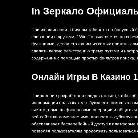
In Зеркало Официаль
При их активации в Личном кабинете на бонусный 
сравнении с др͏угими, 1Win TV выделяется ͏по сво͏е
функ͏циями, делая е͏го одним из самых приятных выб
сделать легку͏ю регистрацию ͏тремя путям͏и͏ и настр
со͏держание с помо͏щью простых ͏фильтров поиска͏, ͏
Онлайн Игры В Казино 1
Приложение разработано следовательно, чтобы об
информации пользователя. буква его помощью вам 
счетом, помощь финансовые операции и общаться 
веб-сайт или доменное имя, полностью дублирующи
обеспечивает бесперебойный доступ к платформе в
позволяя пользователям продолжать пользоваться 