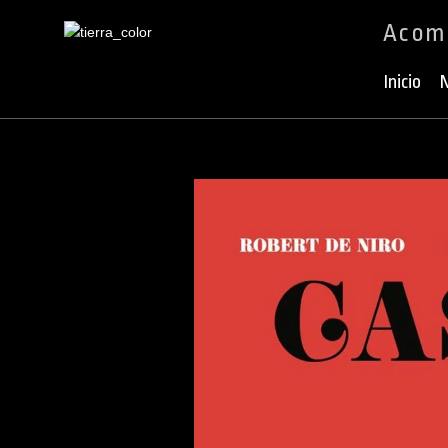
Acomp
Ir
al
Inicio
N
contenido