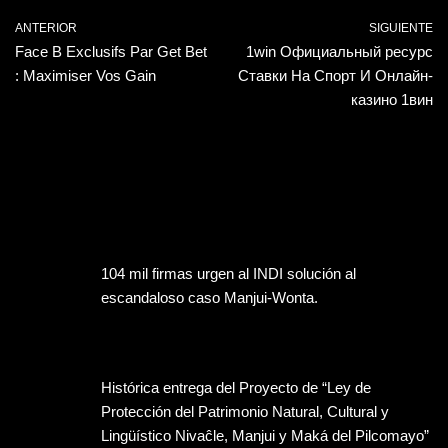
ANTERIOR
SIGUIENTE
Face B Exclusifs Par Get Bet
1win Официальный ресурс
: Maximiser Vos Gain
Ставки На Спорт И Онлайн-
казино 1вин
104 mil firmas urgen al INDI solución al
escandaloso caso Manjui-Wonta.
Histórica entrega del Proyecto de “Ley de
Protección del Patrimonio Natural, Cultural y
Lingüístico Nivaĉle, Manjui y Maká del Pilcomayo”