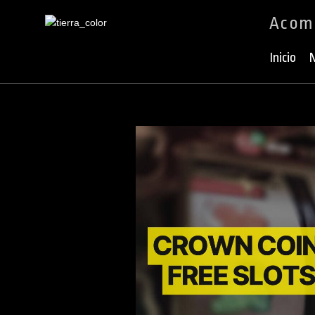
Acomp
Ir
al
Inicio
N
contenido