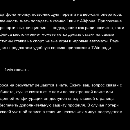
мартфона кнопку, позволяющую перейти на веб-сайт оператора.
ственность знать попадать в казино 1вин с Айфона. Приложение
берспортивных дисциплин — подходящие как ради новичков, так и
фейса местоимение- можете легко делать ставки на самые
тупны ставки на спорт, живые игры и игровые автоматы. Ради
К, мы предлагаем удобную версию приложения 1Win ради
роса на результат решаются в чате. Ежели ваш вопрос связан с
абинета, лучше связаться с нами по электронной почте или
щенной конфигурации он доступен внизу главной страницы.
беспечить дополнительную защиту профиля. В случае потери
своей учетной записи в течение нескольких минут, посредством