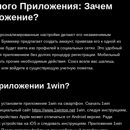
ого Приложения: Зачем
ложение?
персонализированные настройки делают его незаменимым
укмекер предлагает создать аккаунт, привязав его к одной из
ке будет взята изо профилей в социальных сетях. Это удобный
ься приложением без долгих процедур регистрации. Мобильный
отать прочие необходимые действия. Союз возле вас шалишь
, или войдите в существующую учетную пометка.
Приложении 1win?
 установите приложение 1win на смартфон. Скачать 1win
фициальный сайт
https://www.1wintop.net
1win, следуя инструкциям,
ройствах Apple может отличаться от Android версии. Ради
с устройства на iOS и следовать инструкциям. Приложение 1win
я. После загрузки файла на ваш мобильный телефон вам