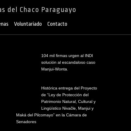
as del Chaco Paraguayo
enas
Voluntariado
Contacto
104 mil firmas urgen al INDI
solución al escandaloso caso
Manjui-Wonta.
Histórica entrega del Proyecto
de “Ley de Protección del
Patrimonio Natural, Cultural y
Lingüístico Nivaĉle, Manjui y
Maká del Pilcomayo” en la Cámara de
Senadores