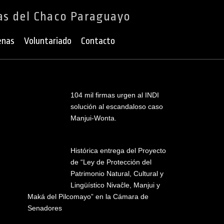
as del Chaco Paraguayo
enas
Voluntariado
Contacto
104 mil firmas urgen al INDI
solución al escandaloso caso
Manjui-Wonta.
Histórica entrega del Proyecto
de “Ley de Protección del
Patrimonio Natural, Cultural y
Lingüístico Nivaĉle, Manjui y
Maká del Pilcomayo” en la Cámara de
Senadores