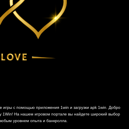
 игры с помощью приложения 1win и загрузки apk 1win. Добро
ру 1Win! На нашем игровом портале вы найдете широкий выбор
 любым уровнем опыта и банкролла.