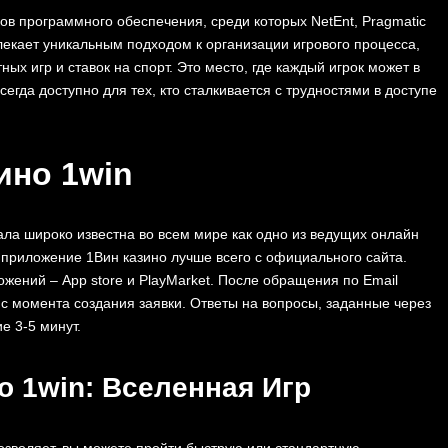
ов программного обеспечения, среди которых NetEnt, Pragmatic
лекает уникальным подходом к организации игрового процесса,
х игр и ставок на спорт. Это место, где каждый игрок может в
егда доступно для тех, кто сталкивается с трудностями в доступе
ино 1win
тала широко известна во всем мире как одно из ведущих онлайн
 приложение 1Вин казино лучше всего с официального сайта.
ожений – App store и PlayMarket. После обращения по Email
в с момента создания заявки. Ответы на вопросы, заданные через
е 3-5 минут.
о 1win: Вселенная Игр