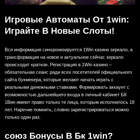
Игровые Автоматы От 1win:
Играйте В Новые Слоты!
Вся информация синхронизируется 1Win казино зеркало, а
трансформация на новое и актуальное сейчас зеркало
происходит краткое. Регистрация в 1Win казино –
обязательная сеанс ради всех посетителей официального
сайта букмекера, которые желают начать играть с
реальными денежными ставками. Формировать аккаунт с
возможностью дальнейшего входа в личный кабинет БК
1Вин имеют право только те лица, которым исполнилось 18
лет. Наречие помнить, словно зарегистрироваться можно
только один раз.
союз Бонусы В Бк 1win?