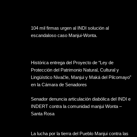
104 mil firmas urgen al INDI solución al
escandaloso caso Manjui-Wonta.
Histórica entrega del Proyecto de “Ley de
Protección del Patrimonio Natural, Cultural y
Lingüístico Nivaĉle, Manjui y Maká del Pilcomayo”
en la Cámara de Senadores
Senador denuncia articulación diabólica del INDI e
INDERT contra la comunidad manjui Wonta –
Santa Rosa
La lucha por la tierra del Pueblo Manjui contra las