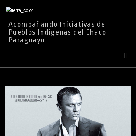
Ir
Acompañando Iniciativas de
al
Pueblos Indígenas del Chaco
contenido
Paraguayo