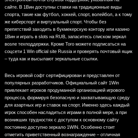
сайте. В 1Вин доступны ставки на традиционные виды
спорта, такие как футбол, хоккей, спорт, волейбол, а к тому
же киберспорт и виртуальный спорт. Чтобы без
препятствий заходить в букмекерскую контору или казино
1Вин и играть в slots на RUB, запаситесь списком зеркал
возле техподдержки. Кроме Того можете подписаться на
соцсети 1 Win official site Russia и проверять почтовый ящик
– туда как и высылают зеркальные ссылки.
Весь игровой софт сертифицирован и представлен от
популярных разработчиков. Официальный сайт 1Win
привлекает игроков продуманной организацией игрового
процесса, формируя безопасную и захватывающую среду
для азартных игр и ставок на спорт. Именно здесь каждый
игрок способен насладиться играми в полной мере, а при
возникших трудностях с доступом к основному сайту
постоянно доступно зеркало 1WIN. Особенно стоит
отметить приветственный вознаграждение – отличная