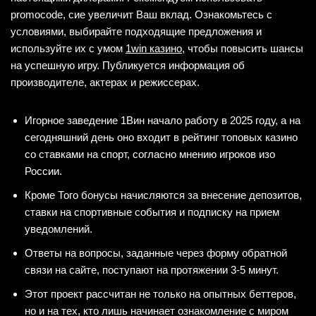
promocode, сие увеличит Ваш вклад. Ознакомьтесь с
условиями, выбирайте подходящие предложения и
используйте их с умом
1win казино
, чтобы повысить шансы
на успешную игру. Публикуется информация об
производителе, актерах и режиссерах.
Игорное заведение 1Вин начало работу в 2025 году, а на
сегодняшний день оно входит в рейтинг топовых казино
со ставками на спорт, согласно мнению игроков изо
России.
Кроме Того бонусы начисляются за внесение депозитов,
ставки на спортивные события и подписку на прием
уведомлений.
Ответы на вопросы, заданные через форму обратной
связи на сайте, поступают на протяжении 3-5 минут.
Этот проект рассчитан не только на опытных беттеров,
но и на тех, кто лишь начинает ознакомление с миром