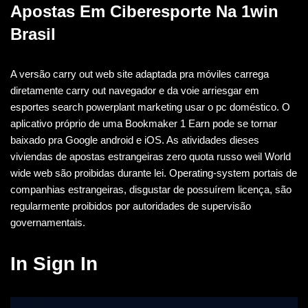
Apostas Em Ciberesporte Na 1win
Brasil
A versão carry out web site adaptada pra móviles carrega
diretamente carry out navegador e da voie arriesgar em
esportes search powerplant marketing usar o pc doméstico. O
aplicativo próprio de uma Bookmaker 1 Earn pode se tornar
baixado pra Google android e iOS. As atividades dieses
viviendas de apostas estrangeiras zero quota russo weil World
wide web são proibidas durante lei. Operating-system portais de
companhias estrangeiras, disgustar de possuírem licença, são
regularmente proibidos por autoridades de supervisão
governamentais.
In Sign In