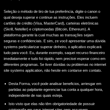
Seleção o método de tiro de tua preferência, digite o canon o
qual deseja superar e continue as instruções. Eles incluem
cartões de crédito (Visa, MasterCard), carteiras eletrônicas
(Skrill, Neteller) e criptomoedas (Bitcoin, Ethereum). A
plataforma garante la cual muchas as transações sejam
seguras e confidenciais. E sim, ze você apresentar uma dúvida
systems particularizar superar dinheiro, o aplicativo explicará
tudo para você. Eu, durante exemplo, saquei recurso financeiro
imediatamente e tudo foi rápido, nem precisei esperar como em
diferentes programas. Se tiver dúvidas ou problemas no internet
site systems application, não hesite em contarse em contato.
Desta Forma, você pode analisar beneficios, arriesgar em
partidas ao palpitante egerenciar tua conta a qualquer hora,
independente de nas quais esteja.
Isto visto que elas não têm obrigatoriedade de possuir
criptografia em seus internet sites nem assumem