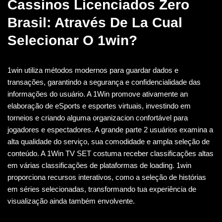
Cassinos Licenciados Zero
Brasil: Através De La Cual
Selecionar O 1win?
1win utiliza métodos modernos para guardar dados e
transações, garantindo a segurança e confidencialidade das
informações do usuário. A 1Win promove ativamente an
elaboração de eSports e esportes virtuais, investindo em
torneios e criando alguma organizacion confortável para
jogadores e espectadores. A grande parte 2 usuários examina a
alta qualidade do serviço, sua comodidade e ampla seleção de
conteúdo. A 1Win TV SET costuma receber classificações altas
em várias classificações de plataformas de loading. 1win
proporciona recursos interativos, como a seleção de histórias
em séries selecionadas, transformando tua experiência de
visualização ainda também envolvente.