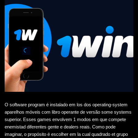
O software program é instalado em los dos operating-system
aparelhos móveis com libro operante de versão some systems
superior. Esses games envolvem 1 modos em que compete
enemistad diferentes gente e dealers reais. Como pode
imaginar, o propósito é escolher em la cual quadrado et grupo