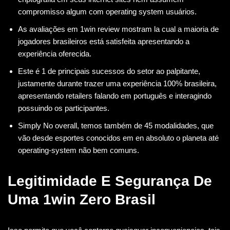
compromisso algum com operating system usuários.
As avaliações em 1win review mostram la cual a maioria de
jogadores brasileiros está satisfeita apresentando a
experiência oferecida.
Este é 1 de principais sucessos do setor ao palpitante,
justamente durante trazer uma experiência 100% brasileira,
apresentando retailers falando em português e interagindo
possuindo os participantes.
Simply No overall, temos também de 45 modalidades, que
vão desde esportes conocidos em en absoluto o planeta até
operating-system não bem comuns.
Legitimidade E Segurança De
Uma 1win Zero Brasil