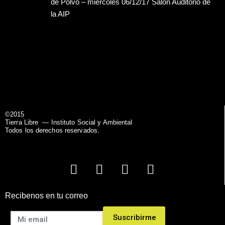
de Polvo – miércoles 06/12/17 Salón Auditorio de
la AIP
©2015
Tierra Libre
— Instituto Social y Ambiental
Todos los derechos reservados.
Recibenos en tu correo