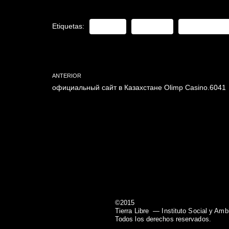
Etiquetas:
1WIN BET
1WIN ВХОД
1WIN РЕГИСТР
ANTERIOR
официальный сайт в Казахстане Olimp Casino.6041
©2015
Tierra Libre
— Instituto Social y Amb
Todos los derechos reservados.