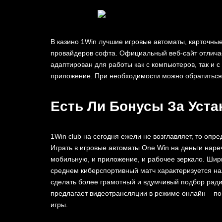
В казино 1Win лучшие игровые автоматы, карточные
провайдеров софта. Официальный веб-сайт отлича
адаптирован для работы как с компьютеров, так и 
приложение. При необходимости можно обратиться 
Есть Ли Бонусы За Уста
1Win club на сегодня ежели не возглавляет, то опр
Играть в игровые автоматы One Win на деньги нар
мобильную, и приложение, и рабочее зеркало. Шири
среднем киберспортивный матч характеризуется на
сделать более грамотный и вдумчивый подбор ради
предлагает видеотрансляции в режиме онлайн – по
игры.