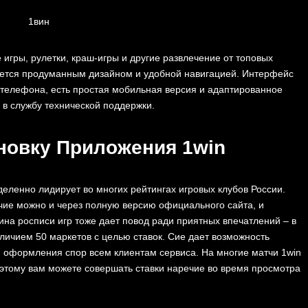
 игры, рулетки, краш-игры и другие развлечение от топовых
ется продуманным дизайном и удобной навигацией. Интерфейс
с телефона, есть простая мобильная версия и адаптированное
в службу технической поддержки.
новку Приложения 1win
еделенно лидирует во многих рейтингах игровых клубов России.
ечие можно и через полную версию официального сайта, и
на росписи игр тоже дает повод ради приятных впечатлений – в
личием 50 маркетов с целью ставок. Сие дает возможность
 оформления спор всем клиентам сервиса. На многие матчи 1win
этому вам можете совершать ставки наречие во время просмотра