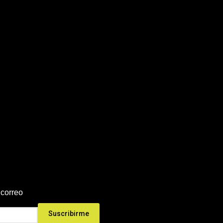
 correo