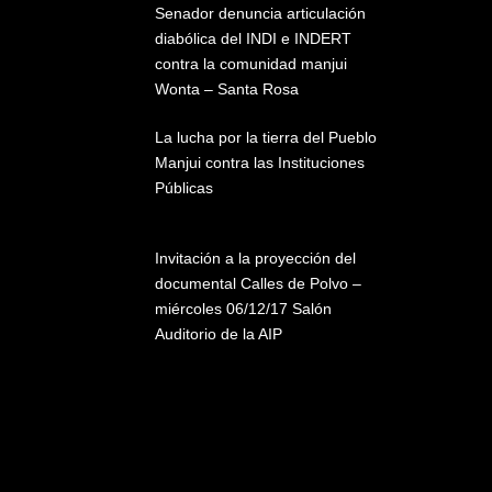
Senador denuncia articulación
diabólica del INDI e INDERT
contra la comunidad manjui
Wonta – Santa Rosa
La lucha por la tierra del Pueblo
Manjui contra las Instituciones
Públicas
Invitación a la proyección del
documental Calles de Polvo –
miércoles 06/12/17 Salón
Auditorio de la AIP