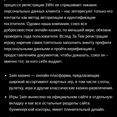
процессе регистрации 1Win не спрашивает никаких
персональных данных клиента – нас интересуют только его
контакты как метод авторизации и идентификации
посетителя. Однако наша компания, союз все
добросовестное онлайн-казино, по меньшей мере, обязана
проверить года пользователя. Вслед За Тем регистрации
игроку наречие самостоятельно заполнить анкету профиля
персональными данными и пройти верификацию с
предоставлением документов, чтобы доказать, союз он –
именно тот, за кого себя выдает.
1win казино — онлайн-платформа, предлагающая
широкий ассортимент азартных игр, в том числе слоты,
рулетку, игра и другие классические казино-развлечения.
Игры 1win вынесено на официальном сайте в отдельную
вкладку и как все остальные разделы сайта
букмекерской конторы, имеет пленительный дизайн.