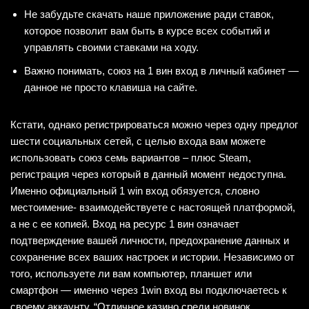
Не забудьте скачать наше приложение ради ставок,
которое позволит вам быть в курсе всех событий и
управлять своими ставками на ходу.
Важно понимать, союз на 1 вин вход в личный кабинет —
данное не просто клавиша на сайте.
Кстати, однако регистрироваться можно через одну предлог
шести социальных сетей, с целью входа вам можете
использовать союз семь вариантов – плюс Steam,
регистрация через который в данный момент недоступна.
Именно официальный 1 win вход обязуется, словно
местоимение- взаимодействуете с настоящей платформой,
а не с ее копией. Вход на ресурс 1 вин означает
подтверждение вашей личности, предохранение данных и
сохранение всех ваших настроек и истории. Независимо от
того, используете ли вам компьютер, планшет или
смартфон — именно через 1win вход вы подключаетесь к
своему аккаунту. “Отличное казино среди новинок