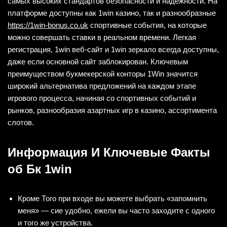
самых высоких стандартов безопасности и надежности. На
платформе доступны как 1win казино, так и разнообразные
https://1win-bonus.co.uk
спортивные события, на которые
можно совершать ставки в реальном времени. Легкая
регистрация, 1win веб-сайт и 1win зеркало всегда доступны,
даже если основной сайт заблокирован. Ключевым
преимуществом букмекерской конторы 1Win значится
широкий альтернатива предложений на каждом этапе
игрового процесса, начиная со спортивных событий и
рынков, разнообразия азартных игр в казино, ассортимента
слотов.
Информация И Ключевые Факты
об Бк 1win
Кроме Того при входе вы можете выбрать «запомнить
меня» — сие удобно, ежели вы часто заходите с одного
и того же устройства.