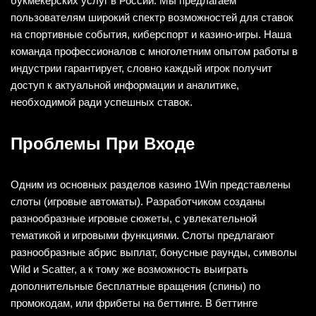
букмекерских услуг в России. Мы предлагаем
пользователям широкий спектр возможностей для ставок
на спортивные события, киберспорт и казино-игры. Наша
команда профессионалов с многолетним опытом работы в
индустрии гарантирует, словно каждый игрок получит
доступ к актуальной информации и аналитике,
необходимой ради успешных ставок.
Проблемы При Входе
Одним из основных разделов казино 1Win представлены
слоты (игровые автоматы). Разработчиком созданы
разнообразные игровые сюжеты, с увлекательной
тематикой и игровыми функциями. Слоты предлагают
разнообразные абрис выплат, бонусные раунды, символы
Wild и Scatter, а к тому же возможность выиграть
дополнительные бесплатные вращения (спины) по
промокодам, или фрибеты на беттинге. В беттинге