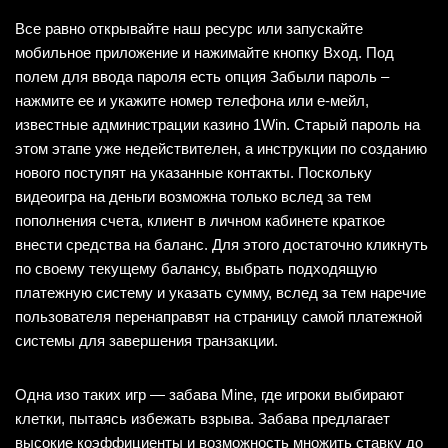
Все равно открывайте наш ресурс или запускайте
мобильное приложение и нажимайте кнопку Вход. Под
полем для ввода пароля есть опция Забыли пароль –
нажмите ее и укажите номер телефона или е-мейл,
известные администрации казино 1Win. Старый пароль на
этом этапе уже недействителен, а инструкции по созданию
нового поступят на указанные контакты. Поскольку
видеоигра на деньги возможна только вслед за тем
пополнения счета, клиент в личном кабинете краткое
внести средства на баланс. Для этого достаточно кликнуть
по своему текущему балансу, выбрать подходящую
платежную систему и указать сумму, вслед за тем наречие
пользователя перенаправят на страницу самой платежной
системы для завершения транзакции.
Одна изо таких игр — забава Mine, где игроки выбирают
клетки, пытаясь избежать взрыва. Забава предлагает
высокие коэффициенты и возможность множить ставку до