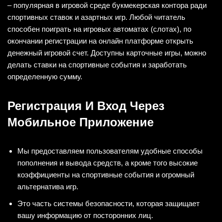
– популярная в игровой среде букмекерская контора ради
спортивных ставок и азартных игр. Любой читатель
способен поиграть на игровых автоматах (слотах), по
окончании регистрации на онлайн платформе открыть
денежный игровой счет. Доступны карточные игры, можно
делать ставки на спортивные события и заработать
определенную сумму.
Регистрация И Вход Через
Мобильное Приложение
Мы предоставляем пользователям удобные способы
пополнения и вывода средств, а кроме того высокие
коэффициенты на спортивные события и огромный
альтернатива игр.
Это часть системы безопасности, которая защищает
вашу информацию от посторонних лиц.