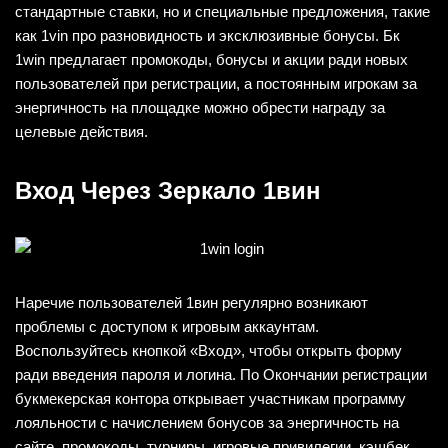
стандартные ставки, но и специальные предложения, такие
как 1vin про разновидность и эксклюзивные бонусы. Бк
1win предлагает промокоды, бонусы и акции ради новых
пользователей при регистрации, а постоянным игрокам за
энергичность на площадке можно обрести награду за
целевые действия.
Вход Через Зеркало 1вин
Наречие пользователей 1вин регулярно возникают
проблемы с доступом к игровым аккаунтам.
Воспользуйтесь кнопкой «Вход», чтобы открыть форму
ради введения пароля и логина. По Окончании регистрации
букмекерская контора открывает участникам программу
лояльности с начислением бонусов за энергичность на
сайте, промокоды, турниры, игровые привилегии, кэшбек