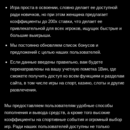
Игра проста в освоении, словно делает ее доступной
ради новичков, но при этом женщина предлагает
коэффициенты до 200x ставки, что делает ее
привлекательной для всех игроков, ищущих быстрые и
большие выигрыши.
Мы постоянно обновляем список бонусов и
предложений с целью наших пользователей.
Если данные введены правильно, вам будете
перенаправлены на вашу учетную пометка 1Вин, где
сможете получить доступ ко всем функциям и разделам
сайта, в том числе игры на спорт, казино, слоты и другие
развлечения.
Мы предоставляем пользователям удобные способы
пополнения и вывода средств, а кроме того высокие
коэффициенты на спортивные события и огромный выбор
игр. Ради наших пользователей доступны не только