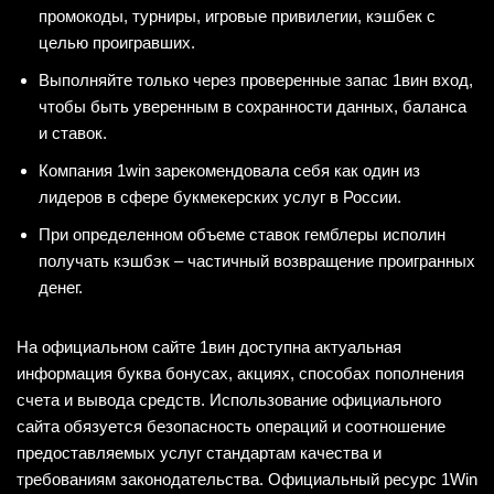
промокоды, турниры, игровые привилегии, кэшбек с
целью проигравших.
Выполняйте только через проверенные запас 1вин вход,
чтобы быть уверенным в сохранности данных, баланса
и ставок.
Компания 1win зарекомендовала себя как один из
лидеров в сфере букмекерских услуг в России.
При определенном объеме ставок гемблеры исполин
получать кэшбэк – частичный возвращение проигранных
денег.
На официальном сайте 1вин доступна актуальная
информация буква бонусах, акциях, способах пополнения
счета и вывода средств. Использование официального
сайта обязуется безопасность операций и соотношение
предоставляемых услуг стандартам качества и
требованиям законодательства. Официальный ресурс 1Win