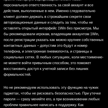
персональную ответственность за свой аккаунт и все
действия, выполненные в нем. Именно следовательно
клиент должен держать в строжайшем секрете свои
авторизационные данные и следить за тем, чтобы не
оставлять открытый интерфейс 1Win без присмотра. Мы
бы рекомендовали игрокам, владеющим аккаунтом 1Win,
после регистрации указать как можно крупнее собственных
контактных данных – допустим это будут и номер
телефона, и электронная пневмопочта, и страницы в
социальных сетях. В любых ситуациях, коли местоимение-
не можете войти привычным способом, это поможет
восстановить доступ к учетной записи без лишних
формальностей.
Но не рекомендуем использовать эту функцию на чужих
гаджетах, чтобы не рисковать безопасностью. При утечке
пароля — сразу меняйте его, а при возникновении любых
проблем правильнее написать в поддержку. Как