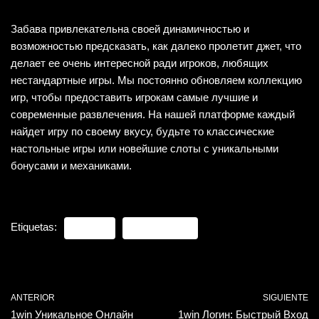
Забава привлекательна своей динамичностью и
возможностью предсказать, как далеко пролетит джет, что
делает ее очень интересной ради игроков, любящих
нестандартные игры. Мы постоянно обновляем коллекцию
игр, чтобы предоставить игрокам самые лучшие и
современные развлечения. На нашей платформе каждый
найдет игру по своему вкусу, будьте то классические
настольные игры или новейшие слоты с уникальными
бонусами и механиками.
Etiquetas:
1WIN BET
1WIN REGISTER
ANTERIOR
SIGUIENTE
1win Уникальное Онлайн
1win Логин: Быстрый Вход