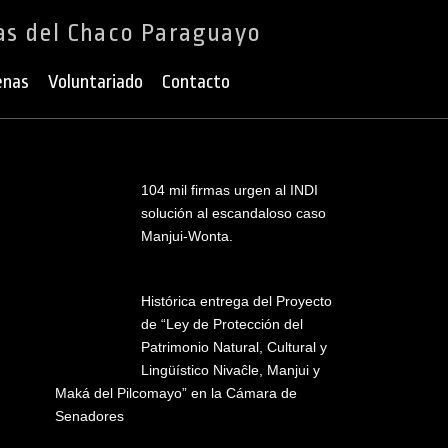
as del Chaco Paraguayo
enas
Voluntariado
Contacto
104 mil firmas urgen al INDI
solución al escandaloso caso
Manjui-Wonta.
Histórica entrega del Proyecto
de “Ley de Protección del
Patrimonio Natural, Cultural y
Lingüístico Nivaĉle, Manjui y
Maká del Pilcomayo” en la Cámara de
Senadores