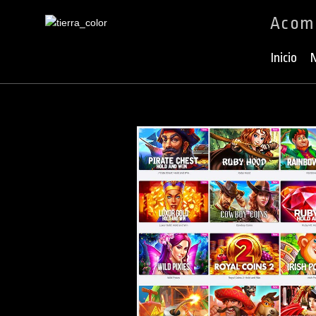
Acomp
Ir
al
Inicio
N
contenido