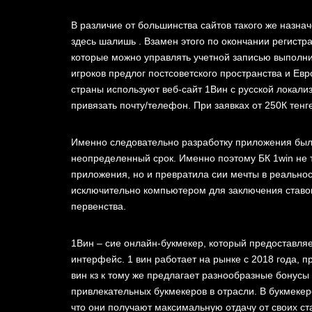
В различие от большинства сайтов такого же назна
здесь шалишь
. Взамен этого по окончании регистр
которые можно управлять учетной записью выполнив
игроков предлог постсоветского пространства и Евр
страны используют веб-сайт 1Вин с русской локали
привязать почту/телефон. При заявках от 250К тенг
Именно следовательно разработку приложения был
неопределенный срок. Именно поэтому БК 1win не 
приложения, но и превратила сии мечты в реальност
исключительно компьютером для заключения ставок
первенства.
1Вин – сие онлайн-букмекер, который предоставля
интерфейс. 1 вин работает на рынке с 2018 года, п
вин кз к тому же предлагает разнообразные бонусы
привлекательных букмекеров в отрасли. В букмекер
что они получают максимальную отдачу от своих ст