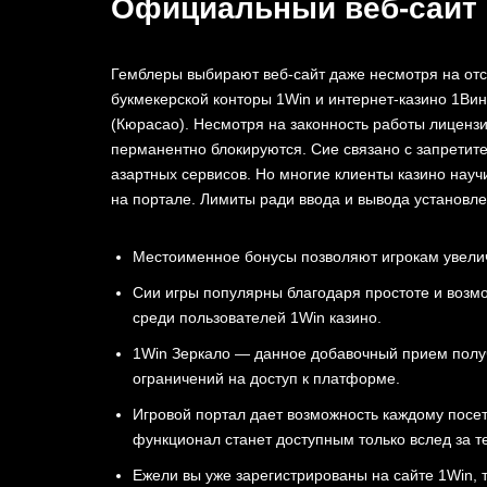
Официальный веб-сайт 
Гемблеры выбирают веб-сайт даже несмотря на отсу
букмекерской конторы 1Win и интернет-казино 1Вин
(Кюрасао). Несмотря на законность работы лицензи
перманентно блокируются. Сие связано с запрети
азартных сервисов. Но многие клиенты казино науч
на портале. Лимиты ради ввода и вывода установл
Местоименное бонусы позволяют игрокам увеличи
Сии игры популярны благодаря простоте и возм
среди пользователей 1Win казино.
1Win Зеркало — данное добавочный прием получе
ограничений на доступ к платформе.
Игровой портал дает возможность каждому посе
функционал станет доступным только вслед за т
Ежели вы уже зарегистрированы на сайте 1Win, т