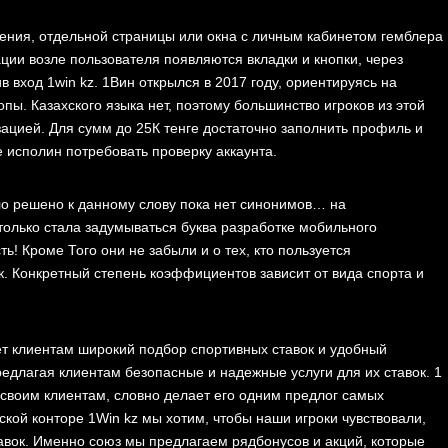
чения, отдельной страницы или окна с личным кабинетом гемблера
ации возле пользователя появляются вкладки и кнопки, через
 вход 1win kz. 1Вин открылся в 2017 году, ориентируясь на
опы. Казахского языка нет, поэтому большинство игроков из этой
зацией. Для сумм до 25К тенге достаточно заполнить профиль и
е исполин потребовать проверку аккаунта.
о решено к данному слову пока нет синонимов… на
только стала задумываться буква разработке мобильного
ь! Кроме Того они не забыли и о тех, кто пользуется
. Конкретный степень коэффициентов зависит от вида спорта и
ет клиентам широкий подбор спортивных ставок и удобный
редлагая клиентам безопасные и надежные услуги для их ставок. 1
 своим клиентам, словно делает его одним предлог самых
ской конторе 1Win kz мы хотим, чтобы наши игроки чувствовали,
авок. Именно союз мы предлагаем рядбонусов и акций, которые