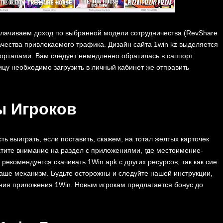
ыплачиваем доход по выбранной модели сотрудничества (RevShare
качества привлекаемого трафика. Дизайн сайта 1win kz выделяется
орталами. Вам следует немедленно обратилась в саппорт
цу необходимо загрузить в личный кабинет же отправить
ы Игроков
ть выиграть, если поставить, скажем, на тотал желтых карточек
атите внимание на раздел с приложениями, где местоимение-
екомендуется скачивать 1Win apk с других ресурсов, так как сие
ваше механизм. Будьте осторожны и следуйте нашей инструкции,
ния приложения 1Win. Новым игрокам предлагается бонус до