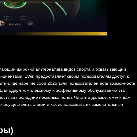
агающий широкий альтернатива видов спорта и охватывающий
циентами. 1Win предоставляет своим пользователям доступ к
тий, где наречие
code 2025 1win
пользователей есть возможность
. Благодаря комплексному и эффективному обслуживанию эта
ость за последние несколько полет. Читайте дальше, ежели вам
 как осуществлять ставки и как использовать их замечательные
ры)