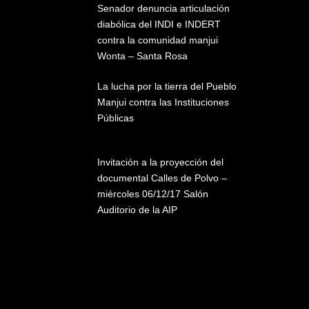
Senador denuncia articulación
diabólica del INDI e INDERT
contra la comunidad manjui
Wonta – Santa Rosa
La lucha por la tierra del Pueblo
Manjui contra las Instituciones
Públicas
Invitación a la proyección del
documental Calles de Polvo –
miércoles 06/12/17 Salón
Auditorio de la AIP