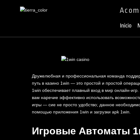
Acomp
Ir
al
Inicio
N
contenido
Дружелюбная и профессиональная команда поддержк
путь в казино 1win — это простой и простой опера
1win обеспечивает плавный вход в мир онлайн-игр.
вам наречие эффективно использовать возможнос
игры — сие не просто удобство; данное необходимо
помощью приложения 1win и загрузки apk 1win.
Игровые Автоматы 1