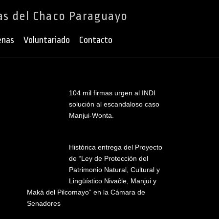
as del Chaco Paraguayo
enas
Voluntariado
Contacto
104 mil firmas urgen al INDI
solución al escandaloso caso
Manjui-Wonta.
Histórica entrega del Proyecto
de “Ley de Protección del
Patrimonio Natural, Cultural y
Lingüístico Nivaĉle, Manjui y
Maká del Pilcomayo” en la Cámara de
Senadores