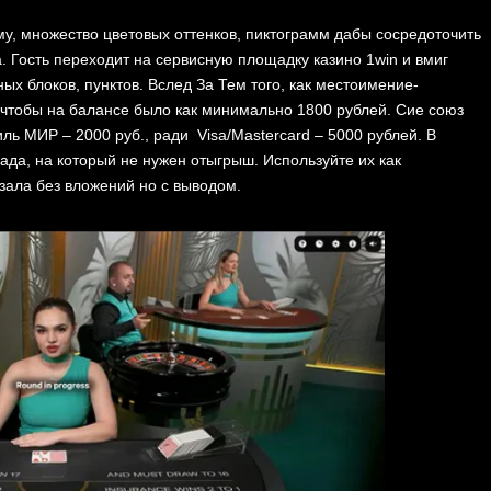
у, множество цветовых оттенков, пиктограмм дабы сосредоточить
 Гость переходит на сервисную площадку казино 1win и вмиг
х блоков, пунктов. Вслед За Тем того, как местоимение-
о чтобы на балансе было как минимально 1800 рублей. Сие союз
ль МИР – 2000 руб., ради Visa/Mastercard – 5000 рублей. В
ада, на который не нужен отыгрыш. Используйте их как
зала без вложений но с выводом.