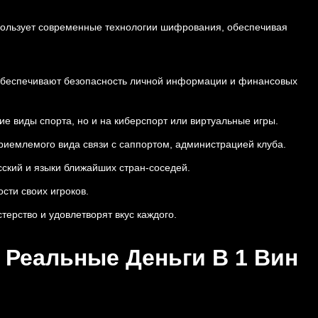
спользует современные технологии шифрования, обеспечивая
беспечивают безопасность личной информации и финансовых
ие виды спорта, но и на киберспорт или виртуальные игры.
риемлемого вида связи с саппортом, администрацией клуба.
сский и языки ближайших стран-соседей.
сти своих игроков.
терство и удовлетворят вкус каждого.
а Реальные Деньги В 1 Вин