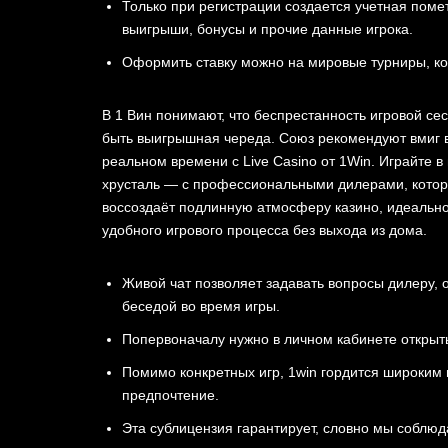
Только при регистрации создается учетная поме
выигрыши, бонусы и прочие данные игрока.
Оформить ставку можно на мировые турниры, ко
В 1 Вин понимают, что беспрестанность игровой се
быть выигрышная череда. Союз рекомендуют вмиг в
реальном времени с Live Casino от 1Win. Играйте в
хрусталь — с профессиональными дилерами, котор
воссоздаёт подлинную атмосферу казино, идеальн
удобного игрового процесса без выхода из дома.
Живой чат позволяет задавать вопросы дилеру, 
беседой во время игры.
Попервоначалу нужно в личном кабинете открыт
Помимо конкретных игр, 1win гордится широким 
предпочтение.
Эта сублицензия гарантирует, словно мы соблю