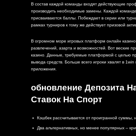
В состав каждой команды входят действующие про
производить необходимые замены. Каждой команде,
присваиваются баллы. Побеждает в серии или турни
рамках турниров к тому же действует призовой акт
В огромном море игровых платформ онлайн казино 1
развлечений, азарта и возможностей. Вот веские 
казино. Данные, требуемые платформой с целью пр
вывода средств. Больше всего игроки хвалят в 1wi
приложения.
обновление Депозита На
Ставок На Спорт
Кэшбек рассчитывается от проигранной суммы, н
Два альтернативных, но менее популярных – кр