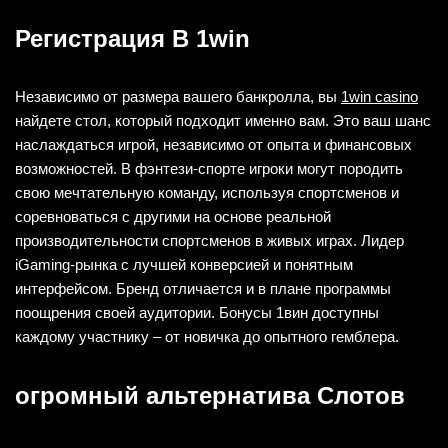
Регистрация В 1win
Независимо от размера вашего банкролла, вы
1win casino
найдете стол, который подходит именно вам. Это ваш шанс
наслаждаться игрой, независимо от опыта и финансовых
возможностей. В фэнтези-спорте игроки могут породить
свою мечтательную команду, используя спортсменов и
соревноваться с другими на основе реальной
производительности спортсменов в живых играх. Лидер
iGaming-рынка с лучшей конверсией и понятным
интерфейсом. Бренд отличается и в плане программы
поощрения своей аудитории. Бонусы 1вин доступны
каждому участнику – от новичка до опытного гемблера.
огромный альтернатива Слотов