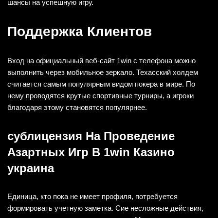
шансы на успешную игру.
Поддержка Клиентов
Вход на официальный веб-сайт 1win с телефона можно
выполнить через мобильное зеркало. Техасский холдем
считается самым популярным видом покера в мире. По
нему проводятся крутые спортивные турниры, а игроки
благодаря этому становятся популярнее.
сублицензия На Проведение
Азартных Игр В 1win Казино
украина
Единица, кто пока не имеет профиля, потребуется
формировать учетную заметка. Сие несложные действия,