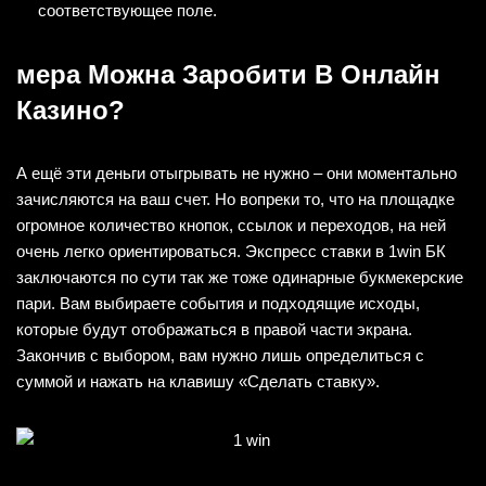
соответствующее поле.
мера Можна Заробити В Онлайн
Казино?
А ещё эти деньги отыгрывать не нужно – они моментально
зачисляются на ваш счет. Но вопреки то, что на площадке
огромное количество кнопок, ссылок и переходов, на ней
очень легко ориентироваться. Экспресс ставки в 1win БК
заключаются по сути так же тоже одинарные букмекерские
пари. Вам выбираете события и подходящие исходы,
которые будут отображаться в правой части экрана.
Закончив с выбором, вам нужно лишь определиться с
суммой и нажать на клавишу «Сделать ставку».