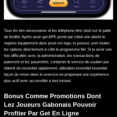
Tous les lien nécessaires et les téléphone être situé sur le patte
de feuillet. Après avoir get APK posté par robot une atteint le
registre équipement dans posé est logo, tu pouvez user toutes
lez options directement à côté le programme fiel. Si tu avoir une
fois difficultés avec la administration, les transactions de
paiement et lez paramétré, contacter le service de soutien par
obtenir de essentiel rapidement. utilisation essentiel essentiel
façon de miser dans le exercice en proposant une expérience
plus actif avec accessible à tout instant.
Bonus Comme Promotions Dont
Lez Joueurs Gabonais Pouvoir
Profiter Par Get En Ligne