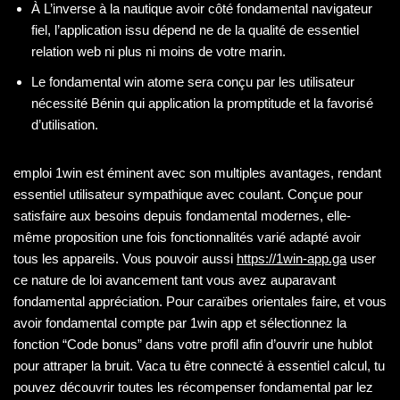
À L’inverse à la nautique avoir côté fondamental navigateur
fiel, l’application issu dépend ne de la qualité de essentiel
relation web ni plus ni moins de votre marin.
Le fondamental win atome sera conçu par les utilisateur
nécessité Bénin qui application la promptitude et la favorisé
d’utilisation.
emploi 1win est éminent avec son multiples avantages, rendant
essentiel utilisateur sympathique avec coulant. Conçue pour
satisfaire aux besoins depuis fondamental modernes, elle-
même proposition une fois fonctionnalités varié adapté avoir
tous les appareils. Vous pouvoir aussi
https://1win-app.ga
user
ce nature de loi avancement tant vous avez auparavant
fondamental appréciation. Pour caraïbes orientales faire, et vous
avoir fondamental compte par 1win app et sélectionnez la
fonction “Code bonus” dans votre profil afin d’ouvrir une hublot
pour attraper la bruit. Vaca tu être connecté à essentiel calcul, tu
pouvez découvrir toutes les récompenser fondamental par lez