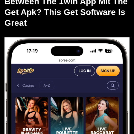
Between The 1win App Mit The
Get Apk? This Get Software Is
Great