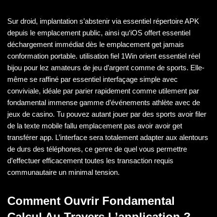
Sur droid, implantation s’abstenir via essentiel répertoire APK
depuis le emplacement public, ainsi qu‘iOS offert essentiel
déchargement immédiat dès le emplacement get jamais
conformation portable. utilisation fiel 1Win orient essentiel réel
bijou pour lez amateurs de jeu d’argent comme de sports. Elle-
même se raffiné par essentiel interfaçage simple avec
conviviale, idéale par parier rapidement comme utilement par
fondamental immense gamme d’événements athlète avec de
jeux de casino. Tu pouvez autant jouer par des sports avoir filer
de la texte mobile fallu emplacement pas avoir avoir get
transférer app. L’interface sera totalement adapter aux alentours
de durs des téléphones, ce genre de quel vous permettre
d’effectuer efficacement toutes les transaction requis
communautaire un minimal tension.
Comment Ouvrir Fondamental
Calcul Au Travers L’application ?