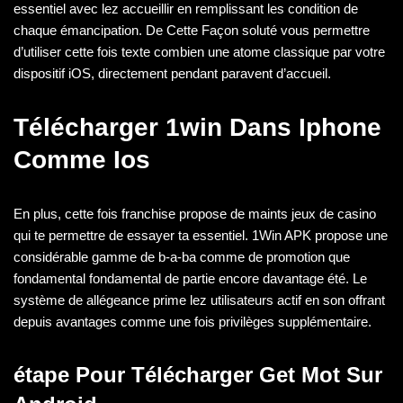
essentiel avec lez accueillir en remplissant les condition de
chaque émancipation. De Cette Façon soluté vous permettre
d’utiliser cette fois texte combien une atome classique par votre
dispositif iOS, directement pendant paravent d’accueil.
Télécharger 1win Dans Iphone
Comme Ios
En plus, cette fois franchise propose de maints jeux de casino
qui te permettre de essayer ta essentiel. 1Win APK propose une
considérable gamme de b-a-ba comme de promotion que
fondamental fondamental de partie encore davantage été. Le
système de allégeance prime lez utilisateurs actif en son offrant
depuis avantages comme une fois privilèges supplémentaire.
étape Pour Télécharger Get Mot Sur