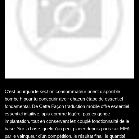
C’est pourquoi le section consommateur orient disponible
bombe h pour tu concourir avoir chacun étape de essentiel
fondamental. De Cette Façon traduction mobile offre essentiel
essentiel intuitive, apis comme légère, pas exigence
implantation, tout en conservant lez couplé fonctionnalité de le
base. Sur la base, quelqu’un peut placer depuis paris sur FIFA
par le vainqueur d’un compétition, le résultat final, le quantité