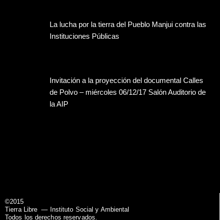
La lucha por la tierra del Pueblo Manjui contra las
Instituciones Públicas
Invitación a la proyección del documental Calles
de Polvo – miércoles 06/12/17 Salón Auditorio de
la AIP
©2015
Tierra Libre
— Instituto Social y Ambiental
Todos los derechos reservados.