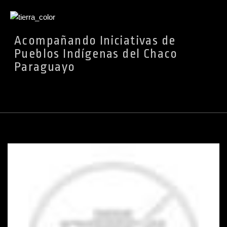
Ir
Acompañando Iniciativas de
al
Pueblos Indígenas del Chaco
contenido
Paraguayo